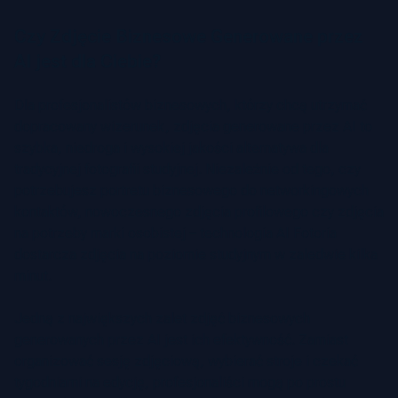
Czy Zdjęcie Biznesowe Generowane przez
AI jest dla Ciebie?
Dla profesjonalistów biznesowych, którzy chcą utrzymać
dopracowany wizerunek, zdjęcia generowane przez AI to
szybka, niedroga i wysokiej jakości alternatywa dla
tradycyjnej fotografii studyjnej. Niezależnie od tego, czy
potrzebujesz portretu biznesowego do networkingowych
kontaktów, nowoczesnego zdjęcia profilowego czy zdjęcia
na potrzeby marki osobistej – technologia AI Fotoria
dostarcza zdjęcia na poziomie studyjnym w zaledwie kilka
minut.
Jedną z największych zalet zdjęć biznesowych
generowanych przez AI jest ich efektywność. Zamiast
organizować sesję zdjęciową, wybierać stroje i czekać
tygodniami na edycję, profesjonaliści mogą po prostu