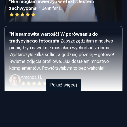
"
Nie mogłam uwierzyć w efekt. Jestem
zachwycona!
"
Jennifer L.
"
Niesamowita wartość! W porównaniu do
tradycyjnego fotografa
Zaoszczędziłam mnóstwo
pieniędzy i nawet nie musiałam wychodzić z domu.
Wystarczyło kilka selfie, a godzinę później – gotowe!
Świetne zdjęcia profilowe. Już dostałam mnóstwo
komplementów. Powtórzyłabym to bez wahania!
"
Amanda H.
Pokaż więcej
FOTOGRAFIA BIZNESOWA