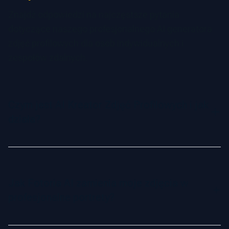
Znajdź odpowiedzi na najczęstsze pytania
dotyczące naszego profesjonalnego AI generatora
zdjęć profilowych dla osób indywidualnych i
zespołów zdalnych.
Czym jest AI Kreator Zdjęć Profilowych i jak
działa?
AI Kreator Zdjęć Profilowych to zaawansowane narzędzie,
które wykorzystuje sztuczną inteligencję do
przekształcania Twoich selfie w profesjonalne zdjęcia.
Jak Fotoria AI zamienia moje zdjęcia w
Analizuje cechy Twojej twarzy i tworzy wysokiej jakości
profesjonalne portrety?
portrety w różnych stylach, pozach i tłach.