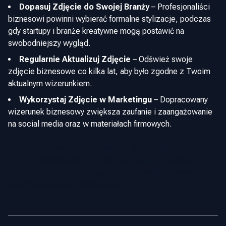
Dopasuj Zdjęcie do Swojej Branży
–
Profesjonaliści
biznesowi powinni wybierać formalne stylizacje, podczas
gdy startupy i branże kreatywne mogą postawić na
swobodniejszy wygląd.
Regularnie Aktualizuj Zdjęcie
–
Odśwież swoje
zdjęcie biznesowe co kilka lat, aby było zgodne z Twoim
aktualnym wizerunkiem.
Wykorzystaj Zdjęcie w Marketingu
–
Dopracowany
wizerunek biznesowy zwiększa zaufanie i zaangażowanie
na social media oraz w materiałach firmowych.
Silna marka osobista zaczyna się od wysokiej jakości
zdjęcia biznesowego. Dzięki technologii AI Fotoria
utrzymanie profesjonalnego i rozpoznawalnego wizerunku
jest łatwiejsze niż kiedykolwiek.