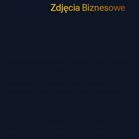
Eksperckie
Zdjęcia Biznesowe
Zrób Niezapomniane Wrażenie dzięki Wysokiej
Jakości, Generowanemu przez AI Zdjęciu
Biznesowemu
Twoje zdjęcie biznesowe to więcej niż zwykła fotografia –
to kluczowy element Twojej tożsamości zawodowej.
Niezależnie od tego, czy jesteś menedżerem,
przedsiębiorcą czy rozwijającym się specjalistą,
dopracowane zdjęcie profilowe buduje wiarygodność,
wzmacnia zaufanie i pomaga w dobrym pierwszym
wrażeniu.
W Fotoria wykorzystujemy najnowocześniejszą
technologię AI do generowania zdjęć biznesowych na
poziomie studyjnym, eliminując potrzebę drogich sesji