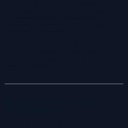
obecność wizualna jest kluczem do nawiązywania
wartościowych kontaktów. Dla menedżerów i właścicieli
firm dopracowany wizerunek biznesowy podkreśla
przywództwo i ekspertyzę, budując zaufanie jeszcze
przed rozpoczęciem rozmowy.
Jeśli zależy Ci na rozwoju kariery i większych
możliwościach zawodowych, inwestycja w wysokiej
jakości zdjęcie biznesowe to jedno z najlepszych
posunięć, jakie możesz zrobić.
Zdjęcia Biznesowe AI vs. Tradycyjna
Fotografia Biznesowa
Od lat profesjonaliści biznesowi korzystali z tradycyjnej