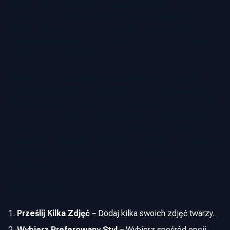
studia, umówienia terminu i spędzenia godzin na
pozowaniu do idealnego portretu. Dzięki zdjęciom
generowanym przez AI profesjonaliści mogą uzyskać
zdjęcia studyjnej jakości w kilka minut – bez konieczności
stawania przed aparatem.
System AI Fotoria wykorzystuje unikalną technologię
rozpoznawania twarzy, optymalizację oświetlenia oraz
zaawansowaną obróbkę tła – technologię TruLike™ – aby
stworzyć profesjonalne zdjęcie biznesowe dopasowane do
Twojej branży. Proces jest szybki, płynny i niezwykle
precyzyjny, zapewniając efekty porównywalne z tradycyjną
fotografią, ale bez konieczności osobistej sesji
zdjęciowej.
Jak To Działa:
Prześlij Kilka Zdjęć
–
Dodaj kilka swoich zdjęć twarzy.
Wybierz Preferowany Styl
–
Wybierz spośród opcji