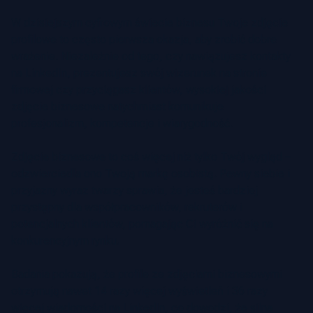
W dzisiejszym cyfrowym świecie biznesu Twoje zdjęcie
profilowe to często pierwsza okazja, aby zrobić dobre
wrażenie. Niezależnie od tego, czy nawiązujesz kontakty
na LinkedIn, prezentujesz swój wizerunek na stronie
firmowej czy przyciągasz klientów, wysokiej jakości
zdjęcie biznesowe natychmiast komunikuje
profesjonalizm, kompetencje i wiarygodność.
Zdjęcie biznesowe to coś więcej niż tylko Twój wygląd –
odzwierciedla ono Twoją markę osobistą. Pewny siebie i
przyjazny wyraz twarzy sprawia, że jesteś bardziej
przystępny dla współpracowników, rekruterów i
potencjalnych klientów, pomagając Ci wyróżnić się na
konkurencyjnym rynku.
Badania pokazują, że profile ze zdjęciami biznesowymi
otrzymują nawet 14 razy więcej wyświetleń i 36 razy
więcej wiadomości na LinkedIn, co dowodzi, że silna