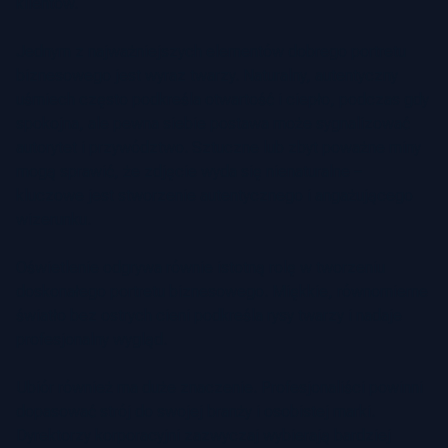
klientów.
Jednym z najważniejszych elementów dobrego portretu
biznesowego jest wyraz twarzy. Naturalny, autentyczny
uśmiech często podkreśla otwartość i ciepło, podczas gdy
spokojna, ale pewna siebie postawa może sygnalizować
autorytet i przywództwo. Sztuczne lub zbyt poważne miny
mogą sprawić, że zdjęcie wyda się nienaturalne –
kluczowe jest stworzenie autentycznego i angażującego
wizerunku.
Oświetlenie odgrywa równie istotną rolę w tworzeniu
doskonałego portretu biznesowego. Miękkie, równomierne
światło bez ostrych cieni podkreśla rysy twarzy i nadaje
profesjonalny wygląd.
Ubiór również ma duże znaczenie. Profesjonaliści powinni
dopasować strój do swojej branży i osobistej marki.
Dyrektorzy korporacyjni zazwyczaj wybierają bardziej