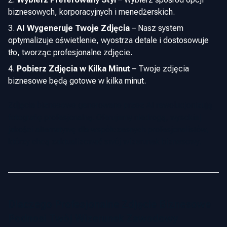
biznesowych, korporacyjnych i menedżerskich.
AI Wygeneruje Twoje Zdjęcia
–
Nasz system
optymalizuje oświetlenie, wyostrza detale i dostosowuje
tło, tworząc profesjonalne zdjęcie.
Pobierz Zdjęcia w Kilka Minut
–
Twoje zdjęcia
biznesowe będą gotowe w kilka minut.
Zdjęcia biznesowe generowane przez AI rewolucjonizują
fotografię profesjonalną. Oferujemy niedrogą, wysokiej
jakości alternatywę dla współczesnych profesjonalistów,
którzy chcą zaktualizować swój wizerunek biznesowy.
Dlaczego Profesjonalne Zdjęcie Biznesowe
Podnosi Twój Wizerunek Zawodowy