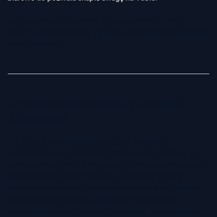
Gdy wszystkie te elementy są dopracowane, Twoje
zdjęcie biznesowe staje się silnym narzędziem budowania
marki osobistej.
Jak Wybrać Odpowiednie Tło do Zdjęć
Biznesowych
Tło zdjęcia biznesowego nadaje ton Twojemu
profesjonalnemu wizerunkowi. Odpowiednio dobrane tło
powinno współgrać z Twoją branżą, stanowiskiem i marką,
nie odciągając uwagi od twarzy. Tradycyjne zdjęcia
studyjne często wykorzystują neutralne tła w odcieniach
szarości, bieli lub czerni, natomiast nowoczesne,
generowane przez AI portrety biznesowe oferują większą