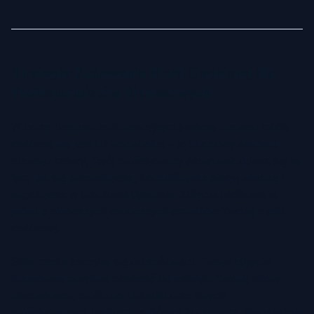
Strategie Budowania Marki Osobistej dla
Profesjonalistów Biznesowych
W coraz bardziej konkurencyjnym świecie biznesu marka
osobista nie jest już opcjonalna – to kluczowy element
rozwoju kariery. Twój profesjonalny wizerunek opiera się na
tym, jak się prezentujesz, komunikujesz swoją wiedzę i
angażujesz w branżowe dyskusje. Zdjęcie profilowe to
jeden z pierwszych widocznych aspektów Twojej marki
osobistej.
Silna marka zaczyna się od spójności. Twoje zdjęcie
biznesowe powinno pasować do estetyki Twojej strony
internetowej, profilu na LinkedIn oraz innych
profesjonalnych platform, z których korzystasz. Niezależnie