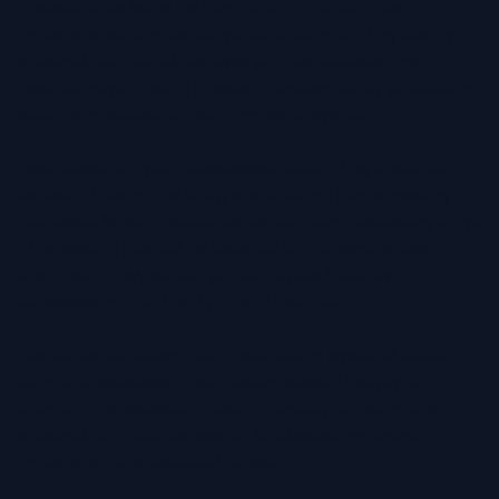
przesłać kilka selfie i w ciągu kilku minut otrzymać
profesjonalne zdjęcia. Dzięki temu zdjęcia AI są idealnym
rozwiązaniem dla zapracowanych menedżerów, osób
poszukujących pracy i przedsiębiorców, którzy potrzebują
aktualnego wizerunku bez zbędnego wysiłku.
Dodatkowo, zdjęcia generowane przez AI są znacznie
tańsze niż tradycyjna fotografia, oferując porównywalną
(lub nawet lepszą) jakość za ułamek ceny. Generatory zdjęć
AI pozwalają również na szerokie opcje personalizacji,
umożliwiając wybór różnych teł, stylów i efektów,
dopasowanych do branży i marki osobistej.
Dla profesjonalistów, którzy potrzebują wysokiej jakości
zdjęcia biznesowego bez niedogodności tradycyjnej
fotografii, generowane przez AI portrety to praktyczne
rozwiązanie, które zapewnia, że zawsze wyglądasz
profesjonalnie w świecie biznesu.