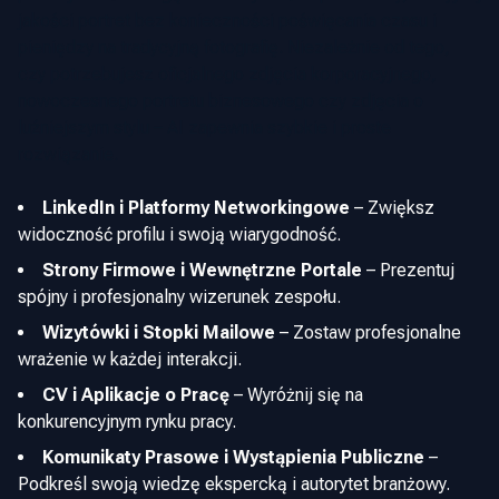
jakości portret bez konieczności poświęcania czasu i
pieniędzy na tradycyjną fotografię. Niezależnie od tego,
czy potrzebujesz oficjalnego zdjęcia korporacyjnego,
nowoczesnego portretu biznesowego czy zdjęcia o
luźniejszym stylu – AI zapewnia szybkie i proste
rozwiązanie.
LinkedIn i Platformy Networkingowe
–
Zwiększ
widoczność profilu i swoją wiarygodność.
Strony Firmowe i Wewnętrzne Portale
–
Prezentuj
spójny i profesjonalny wizerunek zespołu.
Wizytówki i Stopki Mailowe
–
Zostaw profesjonalne
wrażenie w każdej interakcji.
CV i Aplikacje o Pracę
–
Wyróżnij się na
konkurencyjnym rynku pracy.
Komunikaty Prasowe i Wystąpienia Publiczne
–
Podkreśl swoją wiedzę ekspercką i autorytet branżowy.