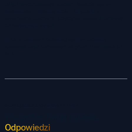
Dzięki natychmiastowym efektom, szerokim opcjom
personalizacji i wysokiej jakości, zdjęcia AI to
nowoczesna, efektywna i przystępna cenowo alternatywa
dla tradycyjnej fotografii.
🚀 Na co czekasz? Zaktualizuj swój profesjonalny
wizerunek dzięki biznesowym zdjęciom AI od Fotoria już
dziś!
NAJCZĘŚCIEJ ZADAWANE PYTANIA
Wszystkie Twoje pytania,
Odpowiedzi