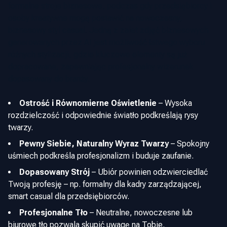
formalne stroje biznesowe, podczas gdy przedsiębiorcy i
osoby kreatywne mogą postawić na nowoczesny,
biznesowy styl casual. Jedną z zalet zdjęć biznesowych
generowanych przez AI jest możliwość łatwego wyboru
różnych stylizacji, gdzie kluczowe elementy są już
dopracowane, zapewniając profesjonalny wizerunek
dopasowany do branży.
Ostrość i Równomierne Oświetlenie
–
Wysoka
rozdzielczość i odpowiednie światło podkreślają rysy
twarzy.
Pewny Siebie, Naturalny Wyraz Twarzy
–
Spokojny
uśmiech podkreśla profesjonalizm i buduje zaufanie.
Dopasowany Strój
–
Ubiór powinien odzwierciedlać
Twoją profesję – np. formalny dla kadry zarządzającej,
smart casual dla przedsiębiorców.
Profesjonalne Tło
–
Neutralne, nowoczesne lub
biurowe tło pozwala skupić uwagę na Tobie.