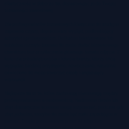
elastyczność w doborze tła, dopasowując je do Twojej
tożsamości zawodowej.
Dla profesjonalistów biznesowych klasyczne tło studyjne
zapewnia czysty, dopracowany wygląd, podkreślający
autorytet i profesjonalizm. Delikatnie teksturowane lub
subtelnie rozmyte biurowe tło może dodać biznesowego
charakteru bez przytłaczania głównego tematu zdjęcia. Z
kolei dla przedsiębiorców i liderów branży, którzy chcą
wyglądać bardziej przystępnie, nowoczesne, naturalnie
oświetlone tło może stworzyć ciepły i angażujący
wizerunek.
Najlepsze tła to te, które zachowują równowagę między
profesjonalizmem a osobowością. Nadmierne detale lub
zbyt dramatyczne scenerie mogą rozpraszać, podczas gdy
zbyt jednolite, sterylne tło może być mało zapadające w
pamięć. Dzięki generowanym przez AI zdjęciom
biznesowym profesjonaliści mogą swobodnie