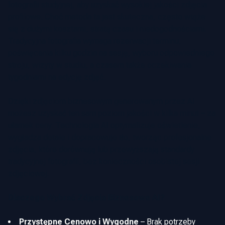
fotografii studyjnej, aby uzyskać wysokiej jakości zdjęcia
profilowe. Choć metoda ta jest skuteczna, często wiąże
się z dużymi kosztami, stratą czasu i niedogodnościami.
Tradycyjna fotografia wymaga rezerwacji terminu,
poświęcenia kilku godzin na sesję, wyboru odpowiedniego
stroju, wizyty w studiu, a czasem także oczekiwania
tygodniami na edycję zdjęć.
Dzięki zdjęciom biznesowym generowanym przez AI
możesz uzyskać ten sam poziom jakości w kilka minut – za
ułamek ceny. Technologia AI optymalizuje oświetlenie,
wygładza detale i dopracowuje tło, tworząc profesjonalne
zdjęcia, które dorównują lub przewyższają standardy
tradycyjnej fotografii, bez konieczności osobistej sesji
zdjęciowej.
Dlaczego Wybrać Zdjęcia Biznesowe AI?
Przystępne Cenowo i Wygodne
–
Brak potrzeby