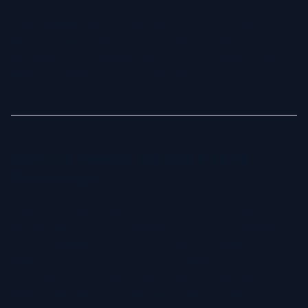
Profesjonalne zdjęcie biznesowe to wszechstronne
narzędzie, które możesz wykorzystać na wielu
platformach, zapewniając, że zawsze prezentujesz się z
najlepszej strony w świecie zawodowym.
Kluczowe Elementy Dobrego Portretu
Biznesowego
Dobrze wykonany portret biznesowy to coś więcej niż tylko
profesjonalny wygląd – powinien przekazywać pewność
siebie, kompetencje i Twoją osobowość w jednym obrazie.
Najlepsze zdjęcia biznesowe łączą autorytet z
przystępnością, dzięki czemu wyglądasz zarówno
wiarygodnie, jak i przyjaznie dla współpracowników oraz