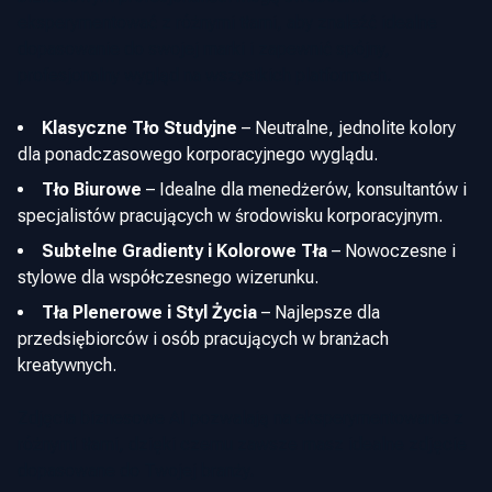
eksperymentować z różnymi tłami, aby znaleźć idealne
dopasowanie do swojej marki i zapewnić spójny,
profesjonalny wygląd na wszystkich platformach.
Klasyczne Tło Studyjne
–
Neutralne, jednolite kolory
dla ponadczasowego korporacyjnego wyglądu.
Tło Biurowe
–
Idealne dla menedżerów, konsultantów i
specjalistów pracujących w środowisku korporacyjnym.
Subtelne Gradienty i Kolorowe Tła
–
Nowoczesne i
stylowe dla współczesnego wizerunku.
Tła Plenerowe i Styl Życia
–
Najlepsze dla
przedsiębiorców i osób pracujących w branżach
kreatywnych.
Zdjęcia biznesowe AI pozwalają na eksperymentowanie z
różnymi tłami, dzięki czemu zawsze masz idealne zdjęcie
dopasowane do Twojej branży.