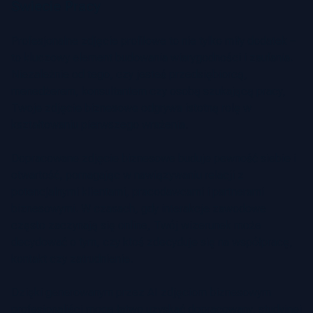
Świecie Pracy
Profesjonalne zdjęcie profilowe to nie tylko miły dodatek –
to kluczowy element budowania wiarygodności i zaufania.
Niezależnie od tego, czy jesteś przedsiębiorcą,
menedżerem, konsultantem czy osobą szukającą pracy,
Twoje zdjęcie biznesowe odgrywa istotną rolę w
kształtowaniu pierwszego wrażenia.
Dopracowane zdjęcie biznesowe buduje pewność siebie i
otwartość, pomagając w nawiązywaniu relacji z
potencjalnymi klientami, pracodawcami i partnerami
biznesowymi. W czasach, gdy interakcje zawodowe
często zaczynają się online, Twój wizerunek może
decydować o tym, czy ktoś zdecyduje się na współpracę,
kontakt czy zatrudnienie.
Dzięki generowanym przez AI zdjęciom biznesowym
profesjonaliści mogą łatwo uzyskać dopracowany, studyjnej