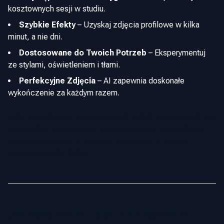
kosztownych sesji w studiu.
Szybkie Efekty
–
Uzyskaj zdjęcia profilowe w kilka
minut, a nie dni.
Dostosowane do Twoich Potrzeb
–
Eksperymentuj
ze stylami, oświetleniem i tłami.
Perfekcyjne Zdjęcia
–
AI zapewnia doskonałe
wykończenie za każdym razem.
Jeśli potrzebujesz profesjonalnych zdjęć biznesowych bez
problemów związanych z tradycyjną sesją fotograficzną,
generowane przez AI portrety biznesowe to idealne
rozwiązanie dla Ciebie.
Jak Wykorzystać Zdjęcie Biznesowe w