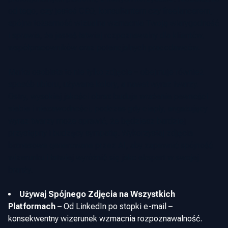
od tego, czy jesteś CEO, konsultantem czy freelancerem,
spójna tożsamość wizualna wzmacnia Twoją wiarygodność
i sprawia, że jesteś łatwiej rozpoznawalny dla klientów,
współpracowników oraz potencjalnych pracodawców.
Marka osobista to nie tylko zdjęcie – obejmuje również
sposób ubioru, używane kolory, a nawet wyraz twarzy.
Ostry, wysokiej jakości obraz buduje wrażenie pewności
siebie i niezawodności, podczas gdy ciepły, angażujący
wyraz twarzy może sprawić, że będziesz bardziej
przystępny i budzący sympatię. Wykorzystaj zdjęcia
biznesowe generowane przez AI, aby zapewnić spójność
wizerunku i łatwiej wyróżnić się jako ekspert w swojej
branży.
Używaj Spójnego Zdjęcia na Wszystkich
Platformach
–
Od LinkedIn po stopki e-mail –
konsekwentny wizerunek wzmacnia rozpoznawalność.