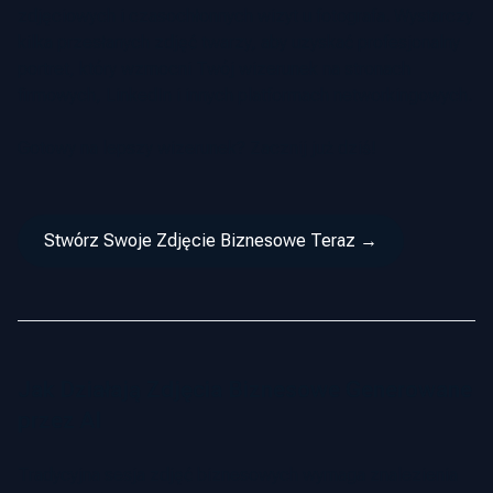
zdjęciowych i czasochłonnych wizyt u fotografa. Wystarczy
kilka przesłanych zdjęć twarzy, aby uzyskać profesjonalny
portret, który wzmocni Twój wizerunek na stronach
firmowych, LinkedIn i innych platformach networkingowych.
Gotowy na lepszy wizerunek? Zacznij już dziś!
Stwórz Swoje Zdjęcie Biznesowe Teraz →
Jak Działają Zdjęcia Biznesowe Generowane
przez AI
Tradycyjna sesja zdjęć biznesowych wymaga znalezienia