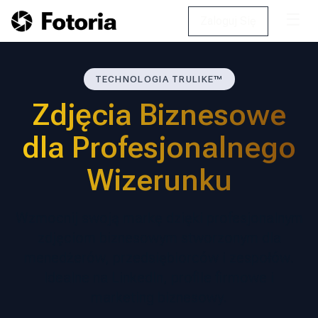
☰
Zaloguj Się
TECHNOLOGIA TRULIKE™
Zdjęcia Biznesowe
dla Profesjonalnego
Wizerunku
Wzmocnij swoją markę dzięki profesjonalnym
zdjęciom biznesowym stworzonym dla
menedżerów, przedsiębiorców i zespołów.
Idealne na LinkedIn, profile firmowe i
marketing biznesowy.