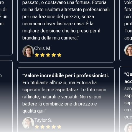
re
passato, e costavano una fortuna. Fotoria
vol
i di
mi ha dato risultati altrettanto professionali
fot
È un
per una frazione del prezzo, senza
ciò
ni
nemmeno dover lasciare casa. È la
pro
migliore decisione che ho preso per il
Tor
branding della mia carriera.
"
agg
Chris M.
"
Qu
o
"
Valore incredibile per i professionisti.
acc
Ero titubante all'inizio, ma Fotoria ha
ser
superato le mie aspettative. Le foto sono
asp
raffinate, naturali e versatili. Non si può
sup
battere la combinazione di prezzo e
un 
qualità qui!
"
ecc
Taylor S.