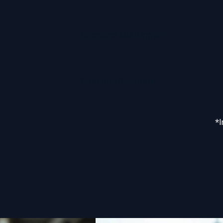
Supporto Multilingue
Gestione del Team
*I