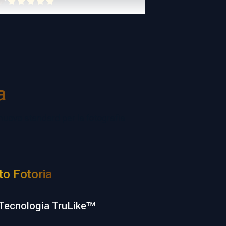
a
 nuovo standard per la fotografia
to Fotoria
Tecnologia TruLike™