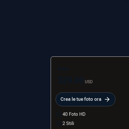
Base
$29.00
USD
Crea le tue foto ora
40 Foto HD
2 Stili