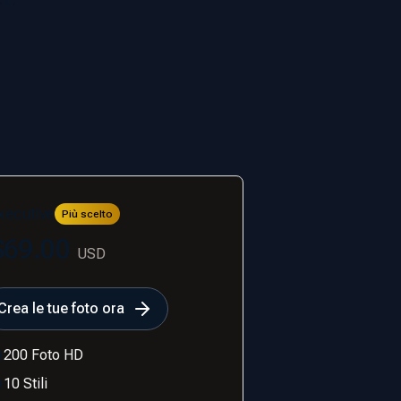
xecutive
Più scelto
$69.00
USD
Crea le tue foto ora
200 Foto HD
10 Stili