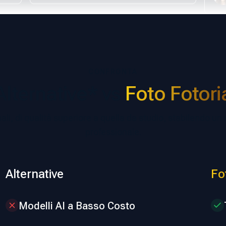
CONFRONTA
Alternative* vs
Foto Fotori
li, di qualità superiore a quella da studio, stabilendo un
professionale.
Alternative
Fo
Modelli AI a Basso Costo