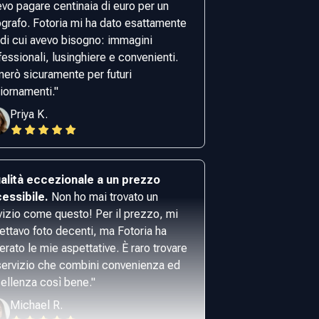
evo pagare centinaia di euro per un
ografo. Fotoria mi ha dato esattamente
 di cui avevo bisogno: immagini
fessionali, lusinghiere e convenienti.
nerò sicuramente per futuri
iornamenti.
"
Priya K.
alità eccezionale a un prezzo
essibile.
Non ho mai trovato un
vizio come questo! Per il prezzo, mi
ettavo foto decenti, ma Fotoria ha
erato le mie aspettative. È raro trovare
servizio che combini convenienza ed
ellenza così bene.
"
Michael R.