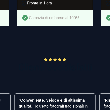
Pronte in 1 ora
Garanzia di rimborso al 100%
Clienti Soddisfatti
!
"
Conveniente, veloce e di altissima
"
Ri
qualità.
Ho usato fotografi tradizionali in
fot