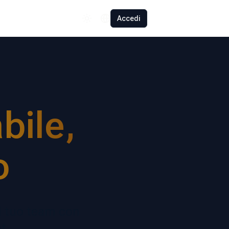
Español
Accedi
Polski
Română
Français
Deutsch
bile,
Türkçe
中文
o
日本語
del tuo team con
t.