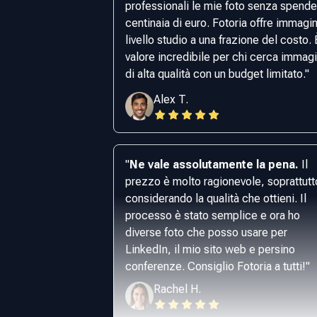
professionali le mie foto senza spende
centinaia di euro. Fotoria offre immagin
livello studio a una frazione del costo. 
valore incredibile per chi cerca immagi
di alta qualità con un budget limitato.
"
Alex T.
"
Ne vale assolutamente la pena.
Il
prezzo è molto ragionevole, soprattutt
considerando la qualità che ottieni. Il
processo è stato semplice e ora ho
diverse foto che posso usare per
LinkedIn, il mio sito web e persino
conferenze. Consiglio Fotoria a tutti!
"
Rachel H.