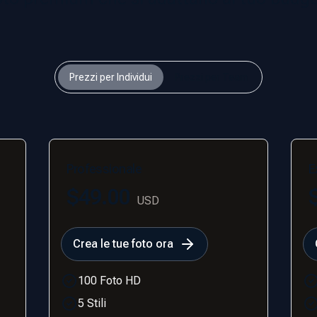
Prezzi per Individui
Prezzi per Team
Professionale
E
$49.00
USD
Crea le tue foto ora
100 Foto HD
5 Stili