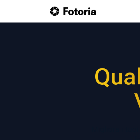
Qual
Migliora i tuoi
f