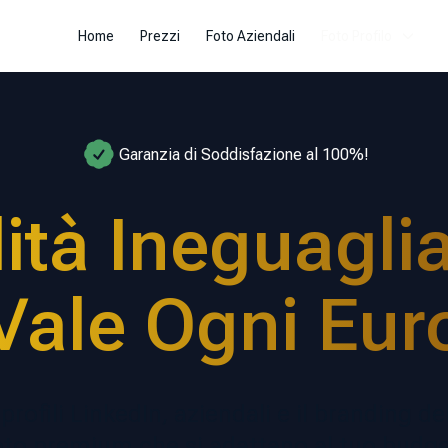
Home
Prezzi
Foto Aziendali
Foto Profilo
Garanzia di Soddisfazione al 100%!
ità Ineguaglia
Vale Ogni Eur
 profili LinkedIn, aziendali e il branding 
oto premium che si adattano al tuo budge