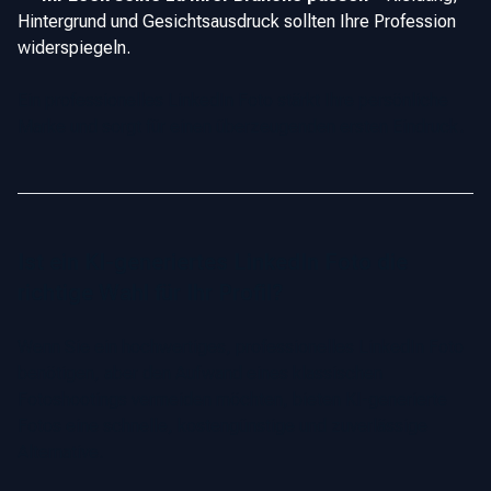
Hintergrund und Gesichtsausdruck sollten Ihre Profession
widerspiegeln.
Ein professionelles LinkedIn Foto stärkt Ihre persönliche
Marke und sorgt für einen überzeugenden ersten Eindruck.
Ist ein KI-generiertes LinkedIn Foto die
richtige Wahl für Ihr Profil?
Wenn Sie ein hochwertiges, professionelles LinkedIn Foto
benötigen, aber den Aufwand eines klassischen
Fotoshootings vermeiden möchten, bieten KI-generierte
Fotos eine schnelle, kostengünstige und zuverlässige
Alternative.