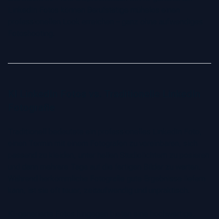
LinkedIn Fotos können Berufstätige mühelos einen
professionellen Look erreichen – ganz ohne aufwendiges
Fotoshooting.
KI LinkedIn Fotos vs. Traditionelle LinkedIn
Fotografie
Traditionell bedeutete ein professionelles LinkedIn Foto,
einen Termin mit einem Fotografen zu vereinbaren, sich
passend zu kleiden, unter hellen Studiolichtern zu posieren
und dann mehrere Tage auf die fertigen Bilder zu warten.
Während herkömmliche Fotografie gute Ergebnisse liefern
kann, ist sie oft teuer, zeitaufwendig und unpraktisch.
KI-generierte Fotos hingegen bieten eine hochwertige,