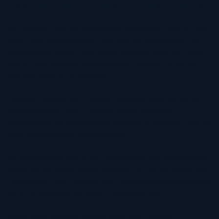
Personal Branding Tipps für LinkedIn Nutzer
Ihr LinkedIn Profil ist Ihre digitale Visitenkarte, und Ihr Foto
spielt eine entscheidende Rolle bei der Entwicklung Ihrer
persönlichen Marke. Eine starke Personal Brand hilft Ihnen,
sich in Ihrer Branche hervorzuheben, Chancen zu nutzen
und Ihre Autorität zu festigen.
Personal Branding auf LinkedIn bedeutet mehr als nur ein
professionelles Profil – es geht darum, eine klare,
authentische und einprägsame Identität zu schaffen, die mit
Ihren Karrierezielen übereinstimmt.
Ein wesentlicher Schritt zur Entwicklung einer konsistenten
Marke ist ein einheitliches Profilfoto. Ihr Bild sollte auf allen
Plattformen – von LinkedIn über Unternehmenswebsites bis
hin zu öffentlichen Auftritten – einheitlich sein.
Neben dem Profilfoto spielen auch Ihre LinkedIn-