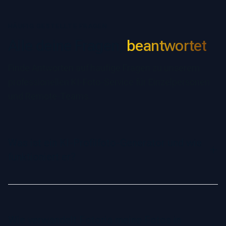
HÄUFIG GESTELLTE FRAGEN
Alle deine Fragen,
beantwortet
Finde Antworten auf häufige Fragen zu unserem
professionellen KI-Foto-Service für Einzelpersonen
und Remote-Teams.
Was ist ein KI-Profilfoto-Generator und wie
funktioniert er?
Ein KI-Profilfoto-Generator ist ein innovatives Tool, das
künstliche Intelligenz nutzt, um deine Selfies in
professionelle Fotos zu verwandeln. Die KI analysiert deine
Wie verwandelt Fotoria meine Fotos in