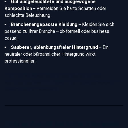
Gut ausgeleuchtete und ausgewogene
Komposition
–
Vermeiden Sie harte Schatten oder
schlechte Beleuchtung.
Branchenangepasste Kleidung
–
Kleiden Sie sich
passend zu Ihrer Branche – ob formell oder business
casual.
Sauberer, ablenkungsfreier Hintergrund
–
Ein
neutraler oder büroähnlicher Hintergrund wirkt
professioneller.
Wenn Sie auf diese Faktoren achten, können Sie
sicherstellen, dass Ihr LinkedIn Foto Selbstbewusstsein &
Glaubwürdigkeit ausstrahlt.
Tipps zur Auswahl des besten Hintergrunds