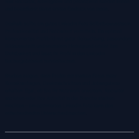
was Recruiter, Arbeitgeber und potenzielle Kunden sehen
und beeinflusst deren ersten Eindruck von Ihnen.
Deshalb sollte ein gutes LinkedIn Foto Selbstbewusstsein,
Professionalität und Nahbarkeit vermitteln. Ein optimal
komponiertes Profilbild mit guter Beleuchtung, passendem
Bildausschnitt und neutralem Hintergrund erhöht Ihre
Sichtbarkeit und lässt Ihr Profil in den LinkedIn
Suchergebnissen hervorstechen.
Studien zeigen, dass Profile mit starken Fotos mehr
Kontaktanfragen, Direktnachrichten und Jobangebote
erhalten. Egal, ob Sie Ihr Netzwerk erweitern, Recruiter
anziehen oder Ihre Autorität in der Branche stärken
möchten – ein optimiertes LinkedIn Foto kann den
entscheidenden Unterschied machen.