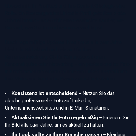
Überschrift, Ihr Profiltext und Ihre Content-Strategie eine
Rolle. Ein überzeugendes LinkedIn-Profil geht über bloße
Jobtitel hinaus – es erzählt eine Geschichte darüber, wer
Sie sind, was Sie tun und warum es wichtig ist.
Durch regelmäßige Updates Ihres Fotos alle paar Jahre
bleibt Ihr Bild aktuell und relevant für Ihre
Karriereentwicklung. Ob für Führungspositionen,
Kundenakquise oder Networking – ein professionelles Foto
in Kombination mit einem optimierten LinkedIn-Profil kann
Ihre Marke und berufliche Präsenz erheblich stärken.
Konsistenz ist entscheidend
–
Nutzen Sie das
gleiche professionelle Foto auf LinkedIn,
Unternehmenswebsites und in E-Mail-Signaturen.
Aktualisieren Sie Ihr Foto regelmäßig
–
Erneuern Sie
Ihr Bild alle paar Jahre, um es aktuell zu halten.
Ihr Look sollte zu Ihrer Branche passen
–
Kleidung,