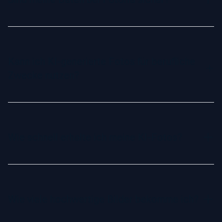
kannst verschiedene Stile und Hintergründe ausprobieren –
ohne zusätzliche Kosten oder lange Fototermine.
Ja, absolut. Wir legen großen Wert auf Datenschutz und
nutzen deine Fotos ausschließlich zur Erstellung deiner
Bilder. Alle Bilder werden sicher gespeichert und 30 Tage
Kann ich KI-generierte Fotos für berufliche
nach deiner Bestellung automatisch gelöscht. Deine Daten
Zwecke nutzen?
werden niemals weitergegeben oder wiederverwendet.
Ja, KI-generierte Fotos eignen sich ideal für berufliche
Plattformen wie LinkedIn, Lebensläufe oder
Unternehmenswebsites. Sie sind professionell und
Wie schnell erhalte ich meine KI-Fotos?
hochwertig, sodass du dich optimal präsentieren kannst.
Deine KI-generierten Bilder können in nur 120 Minuten mit
unserem Basic-Paket fertig sein. Für noch schnellere
Lieferung wähle das Professional- oder Executive-Paket.
Wie viele hochwertige Bilder bekomme ich?
Sobald die Bilder erstellt wurden, erhältst du eine E-Mail
mit dem Download-Link.