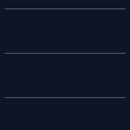
Ja, auf unserer Website kannst du verschiedene
Stilbeispiele ansehen. Wähle einfach deinen bevorzugten
Stil, und unsere KI generiert Fotos, die genau zu deiner
Warum sind AI-gestützte Fotos besser als
Auswahl passen.
Studiofotografie?
AI-gestützte Fotos bieten eine schnelle und
kostengünstige Alternative zur traditionellen
Studiofotografie. Sie werden digital aus deinen Selfies
Welche Zahlungsmethoden akzeptiert
erstellt, sparen Zeit und Geld und liefern dennoch
Fotoria?
realistische und natürliche Ergebnisse – genau wie
professionelle Studioaufnahmen.
Wir akzeptieren alle gängigen Kreditkarten und beliebte
Online-Zahlungsmethoden. Unser Checkout-Prozess ist
sicher und benutzerfreundlich.
Besitze ich die Rechte an meinen erstellten
AI-Fotos?