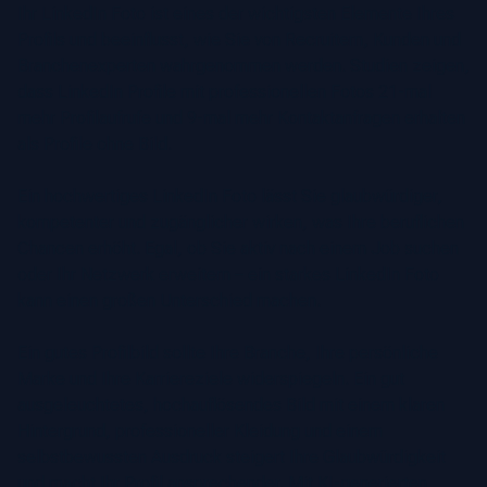
Ihr LinkedIn Foto ist eines der wichtigsten Elemente Ihres
Profils und beeinflusst, wie Sie von Recruitern, Kunden und
Branchenexperten wahrgenommen werden. Studien zeigen,
dass LinkedIn Profile mit professionellen Fotos 21-mal
mehr Profilaufrufe und 9-mal mehr Kontaktanfragen erhalten
als Profile ohne Bild.
Ein hochwertiges LinkedIn Foto lässt Sie glaubwürdiger,
kompetenter und zugänglicher wirken, was Ihre beruflichen
Chancen erhöht. Egal, ob Sie aktiv nach einem Job suchen
oder Ihr Netzwerk erweitern – ein starkes LinkedIn Foto
kann einen großen Unterschied machen.
Ein gutes Profilbild sollte Ihre Branche, Ihre persönliche
Marke und Ihre Karriereziele widerspiegeln. Ein gut
ausgeleuchtetes, hochauflösendes Bild mit einem klaren
Hintergrund, professioneller Kleidung und einem
selbstbewussten Ausdruck steigert Ihre Glaubwürdigkeit
und macht Ihr Profil ansprechender. Mit KI-generierten