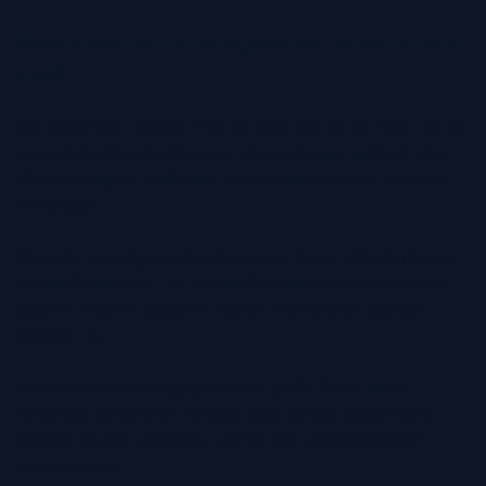
Was macht ein wirkungsvolles LinkedIn Foto
aus?
Ein effektives LinkedIn Foto ist mehr als nur ein Bild – es ist
ein entscheidendes Element, das Vertrauen aufbaut, Ihre
Glaubwürdigkeit stärkt und einen starken ersten Eindruck
hinterlässt.
Einer der wichtigsten Aspekte eines guten LinkedIn Fotos
ist die Bildschärfe. Ein hochauflösendes Foto stellt sicher,
dass Ihr Gesicht selbst in kleinen Profilbildern deutlich
sichtbar ist.
Auch die Beleuchtung spielt eine große Rolle. Harte
Schatten, schlechter Kontrast oder dunkle Beleuchtung
können Details verbergen und Ihr Bild unprofessionell
wirken lassen.