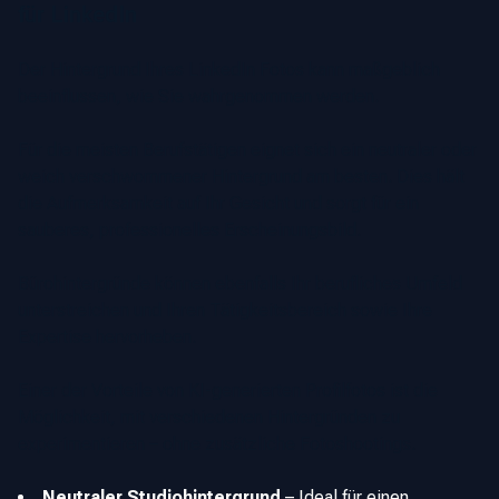
für LinkedIn
Der Hintergrund Ihres LinkedIn Fotos kann maßgeblich
beeinflussen, wie Sie wahrgenommen werden.
Für die meisten Berufstätigen eignet sich ein neutraler oder
weich verschwommener Hintergrund am besten. Dies hält
die Aufmerksamkeit auf Ihr Gesicht und sorgt für ein
sauberes, professionelles Erscheinungsbild.
Bürohintergründe können ebenfalls Ihr berufliches Umfeld
unterstreichen und Ihren Tätigkeitsbereich sowie Ihre
Expertise hervorheben.
Einer der Vorteile von KI-generierten Profilfotos ist die
Möglichkeit, mit verschiedenen Hintergründen zu
experimentieren – ohne zusätzliche Fotoshootings.
Neutraler Studiohintergrund
–
Ideal für einen