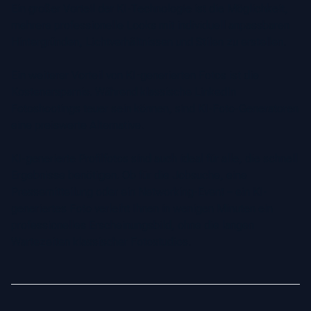
Ein großer Vorteil der KI-Technologie ist die Möglichkeit,
mehrere professionelle Looks mit individuell anpassbaren
Hintergründen, Lichtverhältnissen und Stilen zu erstellen.
Ein weiterer Vorteil von KI-generierten Fotos ist die
Kostenersparnis. Während klassische LinkedIn
Fotoshootings teuer sein können, sind KI-Foto-Generatoren
eine preiswerte Alternative.
KI-generierte Profilfotos sind auch ideal für alle, die schnell
Ergebnisse benötigen. Ob für die Jobsuche, eine
Pressemitteilung oder ein Networking-Event – ein KI-
generiertes Foto verleiht Ihnen in wenigen Minuten ein
professionelles Erscheinungsbild, ohne die langen
Wartezeiten klassischer Fotostudios.