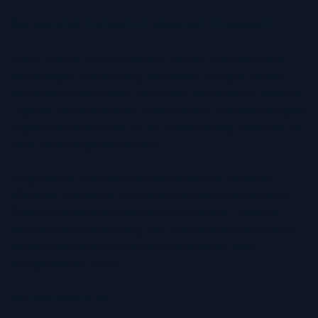
So werden LinkedIn Fotos mit KI erstellt
Bisher war ein professionelles LinkedIn Foto mit einem
aufwendigen Fotoshooting verbunden: Fotograf buchen,
passendes Outfit wählen, ins Studio fahren und oft mehrere
Tage auf die bearbeiteten Bilder warten. Während dies gute
Ergebnisse liefern kann, ist es zeitaufwendig, teuer und für
viele Berufstätige unpraktisch.
KI-gestützte Foto-Generatoren bieten eine moderne,
effiziente Alternative: In wenigen Minuten können Sie ein
Studio-Qualitätsfoto (oder besser) erstellen – ohne ein
persönliches Fotoshooting. Mit Fotoria generieren Sie ein
perfekt optimiertes Profilbild einfach aus ein paar
hochgeladenen Fotos.
So funktioniert es: