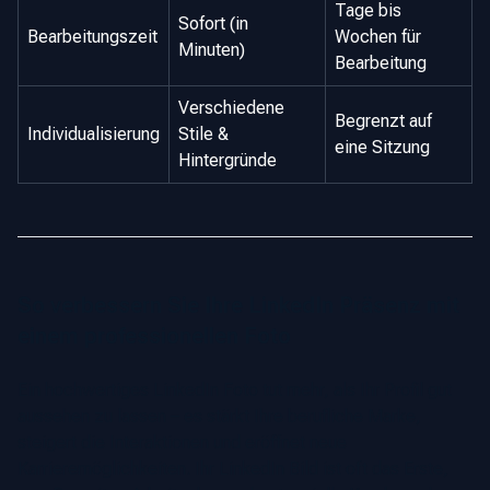
Tage bis
Sofort (in
Bearbeitungszeit
Wochen für
Minuten)
Bearbeitung
Verschiedene
Begrenzt auf
Individualisierung
Stile &
eine Sitzung
Hintergründe
So verbessern Sie Ihre LinkedIn Präsenz mit
einem professionellen Foto
Ein hochwertiges LinkedIn Foto tut mehr, als Ihr Profil gut
aussehen zu lassen – es stärkt Ihre berufliche Marke,
steigert die Interaktionen und eröffnet neue
Karrieremöglichkeiten. Ihr LinkedIn Bild ist oft das Erste,