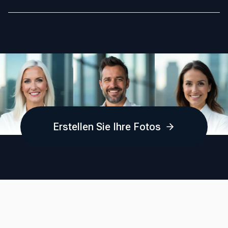
optimiert und perfekt auf deine individuellen Merkmale und
deinen bevorzugten Stil abgestimmt ist. Diese
Unser engagiertes Support-Team hilft dir gerne weiter.
bahnbrechende Technologie liefert Ergebnisse, die mit
Sende uns einfach eine E-Mail an
support@fotoria.com
mit
klassischer Studiofotografie mithalten können, und ist die
deinen Fragen oder Anliegen, und wir sorgen dafür, dass du
erste Wahl für Profis und Unternehmen.
die Unterstützung erhältst, die du benötigst.
Erstellen Sie Ihre Fotos