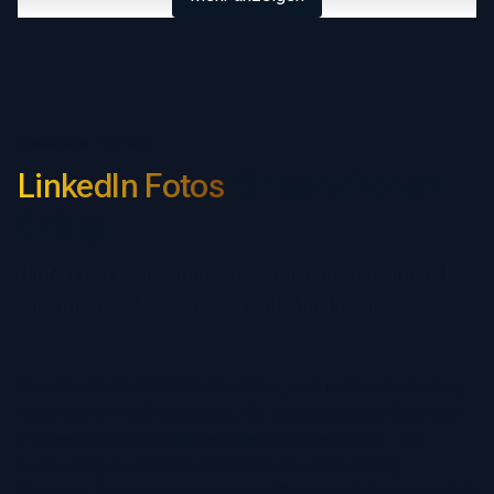
LINKEDIN FOTOS
LinkedIn Fotos
für beruflichen
Erfolg
Hinterlassen Sie einen bleibenden ersten Eindruck
mit einem professionellen LinkedIn Profilfoto
Ihr LinkedIn Profilbild ist das Erste, was andere bemerken,
wenn sie Ihr Profil besuchen. Ob Jobsuchender, Business-
Professional, Unternehmer oder Branchenführer – ein
hochwertiges LinkedIn Foto kann Ihre Networking-
Chancen, Karriereaussichten und Glaubwürdigkeit erheblich