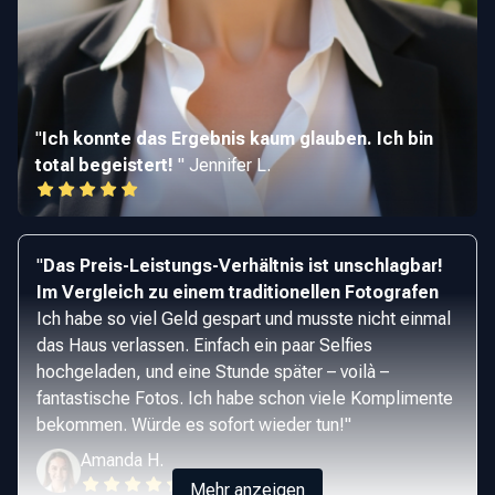
"
Ich konnte das Ergebnis kaum glauben. Ich bin
total begeistert!
"
Jennifer L.
"
Das Preis-Leistungs-Verhältnis ist unschlagbar!
Im Vergleich zu einem traditionellen Fotografen
Ich habe so viel Geld gespart und musste nicht einmal
das Haus verlassen. Einfach ein paar Selfies
hochgeladen, und eine Stunde später – voilà –
fantastische Fotos. Ich habe schon viele Komplimente
bekommen. Würde es sofort wieder tun!
"
Amanda H.
Mehr anzeigen