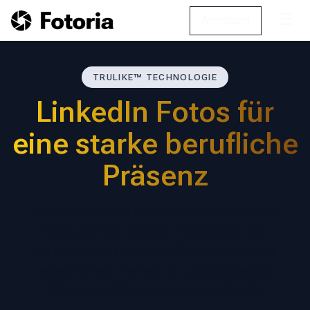
☰
Anmelden
TRULIKE™ TECHNOLOGIE
LinkedIn Fotos für
eine starke berufliche
Präsenz
Hinterlassen Sie einen bleibenden ersten
Eindruck mit LinkedIn Profilfotos, die
Selbstbewusstsein und Professionalität
ausstrahlen. Perfekt für Jobsuchende,
Führungskräfte und Business-Profis.