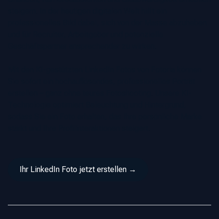
steigern. In der heutigen digitalen Welt hilft ein
professionelles Bild dabei, sich von der Masse abzuheben
und für Recruiter, Arbeitgeber und potenzielle
Geschäftspartner ansprechender zu wirken.
Mit den KI-gestützten LinkedIn Fotos von Fotoria können
Sie sofort ein hochauflösendes, professionelles Porträt
erstellen – ganz ohne teures Fotoshooting. Unsere KI-
Technologie optimiert Beleuchtung und Hintergrund,
sodass Sie ein Foto erhalten, das Ihre persönliche Marke
stärkt und Ihre Profilinteraktionen steigert.
Ihr LinkedIn Foto jetzt erstellen →