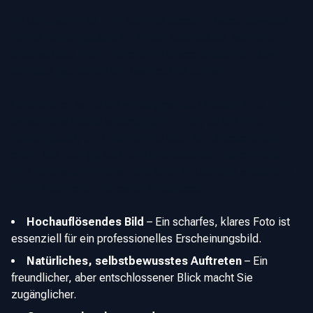
Ihr Outfit sollte zu Ihrer Branche passen – beispielsweise
tragen Führungskräfte oft Anzug oder Blazer, während
kreative oder Tech-Profis einen etwas lockereren, aber
dennoch gepflegten Stil bevorzugen können.
Letztendlich sollte ein wirkungsvolles LinkedIn Foto Ihre
persönliche Marke widerspiegeln. Egal, ob Sie eine
Führungskraft, ein Unternehmer oder ein Jobsuchender
sind – das richtige Bild kann Ihre Autorität unterstreichen,
Ihre Reichweite erhöhen und einen bleibenden Eindruck in
Ihrem beruflichen Netzwerk hinterlassen.
Hochauflösendes Bild
–
Ein scharfes, klares Foto ist
essenziell für ein professionelles Erscheinungsbild.
Natürliches, selbstbewusstes Auftreten
–
Ein
freundlicher, aber entschlossener Blick macht Sie
zugänglicher.