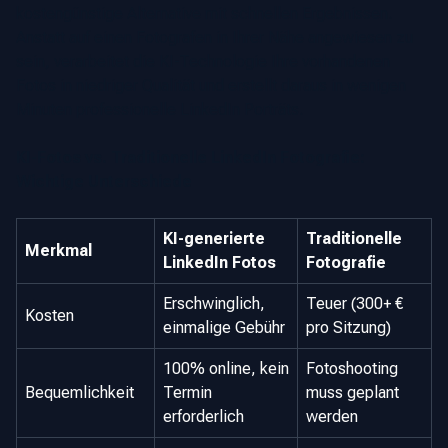
kostengünstige Alternative mit schnellen Ergebnissen.
Anstatt auf einen Fotografen in Ihrer Nähe angewiesen zu
sein, verarbeitet die KI-Technologie Ihre vorhandenen
Fotos in niedriger Qualität und erstellt daraus in wenigen
Minuten professionelle LinkedIn Porträts.
KI-Fotos vs. Traditionelle LinkedIn Fotografie:
Wichtige Unterschiede
KI-generierte
Traditionelle
Merkmal
LinkedIn Fotos
Fotografie
Erschwinglich,
Teuer (300+ €
Kosten
einmalige Gebühr
pro Sitzung)
100% online, kein
Fotoshooting
Bequemlichkeit
Termin
muss geplant
erforderlich
werden