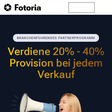
☰
Anmelden
BRANCHENFÜHRENDES PARTNERPROGRAMM
Verdiene 20% - 40%
Provision bei jedem
Verkauf