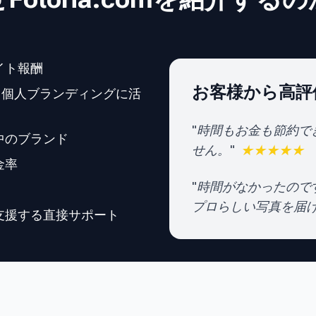
イト報酬
お客様から高評
書、個人ブランディングに活
"
時間もお金も節約で
中のブランド
せん。
"
★★★★★
金率
"
時間がなかったのです
プロらしい写真を届
支援する直接サポート