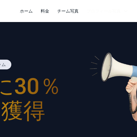
ホーム
料金
チーム写真
プロフィール写真
ラム
に30％
を獲得