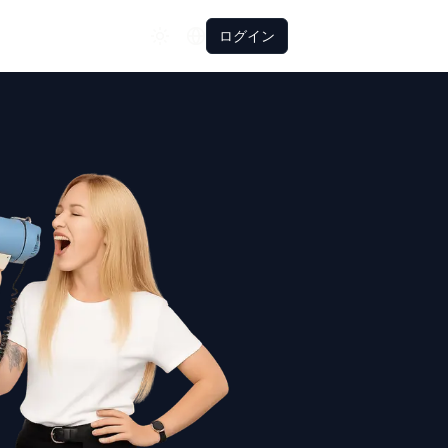
Español
ログイン
Polski
Română
Français
Deutsch
Türkçe
中文
日本語