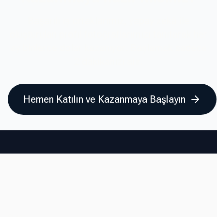
Başarılı iş ortaklarımız, yapay zekâ ile
oluşturulan profil fotoğraflarımızı tanıtarak her
ay binlerce dolar kazanıyor. Başlamak sadece
2 dakikanızı alır.
Hemen Katılın ve Kazanmaya Başlayın
Şirket