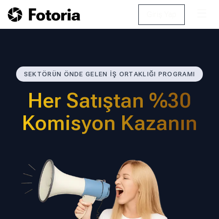
☰
Giriş Yap
SEKTÖRÜN ÖNDE GELEN İŞ ORTAKLIĞI PROGRAMI
Her Satıştan %30
Komisyon Kazanın