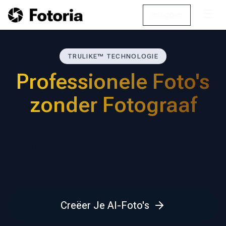
☰
Inloggen
TRULIKE™ TECHNOLOGIE
Professionele Foto's
zonder Fotograaf
Bespaar Tijd, Bespaar Geld & Zie Er Direct
Professioneel Uit met de Geavanceerde AI
Profielfoto Creator aangedreven door
TruLike™ Technologie
Creëer Je AI-Foto's