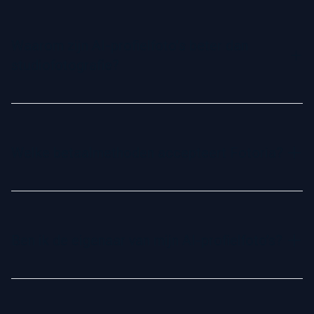
Ja, je kunt op onze website voorbeelden van verschillende
profielfoto-stijlen bekijken. Kies je favoriete stijl en onze AI
genereert profielfoto's op basis van jouw voorkeur.
Waarom zijn AI-profielfoto's beter dan
studiofotografie?
AI-profielfoto's zijn een snelle en betaalbare oplossing in
vergelijking met traditionele studiofotografie. Ze worden
digitaal gegenereerd uit je selfies, waardoor je tijd en geld
Welke betaalmethoden accepteert Fotoria?
bespaart terwijl je resultaten krijgt die net zo realistisch en
professioneel ogen als een studioportret.
We accepteren alle grote creditcards en populaire online
betaalmethoden. Ons afrekenproces is veilig en eenvoudig.
Ben ik de eigenaar van mijn AI-profielfoto’s?
Ja, je hebt volledige commerciële rechten en eigendom
over je AI-gegeneerde profielfoto's. Je kunt ze vrij