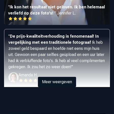
"
Ik kon het resultaat niet geloven. Ik ben helemaal
verliefd op deze foto's!
"
Jennifer L.
"
De prijs-kwaliteitverhouding is fenomenaal! In
vergelijking met een traditionele fotograaf
Ik heb
zoveel geld bespaard en hoefde niet eens mijn huis
uit. Gewoon een paar selfies geüpload en een uur later
had ik verbluffende foto's. Ik heb al veel complimenten
gekregen. Ik zou het zo weer doen!
"
Amanda H.
Meer weergeven