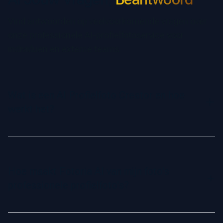
Vind antwoorden op veelvoorkomende vragen over
onze professionele AI-profielfotoservice voor
individuen en externe teams.
Wat is een AI Profielfoto Creator en hoe
werkt het?
Een AI Profielfoto Creator is een geavanceerde tool die
kunstmatige intelligentie gebruikt om je selfies om te
zetten in professionele profielfoto's. Door je
Hoe maakt Fotoria AI van mijn foto's
gezichtskenmerken te analyseren en je unieke uitstraling te
professionele profielfoto's?
leren, creëert de AI hoogwaardige profielfoto's in
verschillende stijlen, houdingen en achtergronden.
Het proces is eenvoudig: je uploadt een set duidelijke