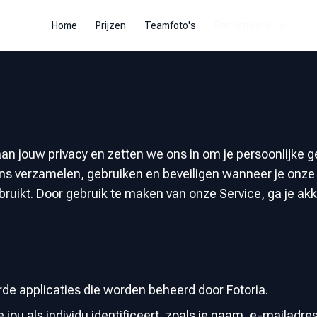
Home
Prijzen
Teamfoto's
Portretfoto’s
aan jouw privacy en zetten we ons in om je persoonlijke 
ens verzamelen, gebruiken en beveiligen wanneer je onz
bruikt. Door gebruik te maken van onze Service, ga je akko
rde applicaties die worden beheerd door Fotoria.
jou als individu identificeert, zoals je naam, e-mailadre