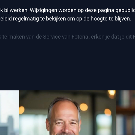
ek bijwerken. Wijzigingen worden op deze pagina gepubl
leid regelmatig te bekijken om op de hoogte te blijven.
k te maken van de Service van Fotoria, erken je dat je dit