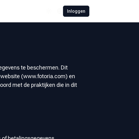
Español
Inloggen
Polski
Română
Français
Deutsch
Türkçe
gegevens te beschermen. Dit
e website (www.fotoria.com) en
中文
ord met de praktijken die in dit
日本語
s of betalingsgegevens.