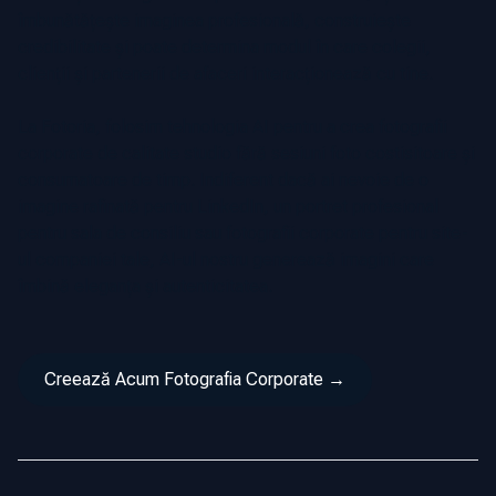
îmbunătățește imaginea profesională, construiește
credibilitate și poate determina modul în care colegii,
clienții și partenerii de afaceri interacționează cu tine.
La Fotoria, folosim tehnologia AI pentru a crea fotografii
corporate de calitate studio fără sesiuni foto costisitoare și
consumatoare de timp. Indiferent dacă ai nevoie de o
imagine rafinată pentru LinkedIn, un portret profesional
pentru sala de consiliu sau fotografii corporate pentru site-
ul companiei tale, AI-ul nostru generează imagini care
îmbină eleganța și autenticitatea.
Creează Acum Fotografia Corporate →