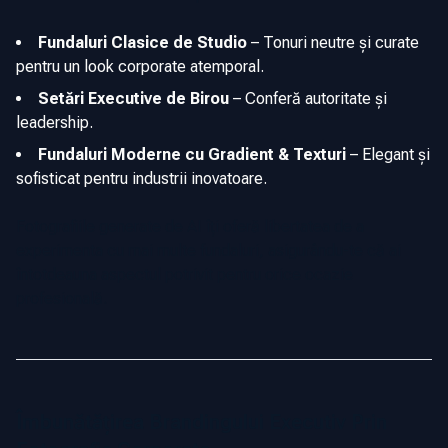
Fundaluri Clasice de Studio
–
Tonuri neutre și curate
pentru un look corporate atemporal.
Setări Executive de Birou
–
Conferă autoritate și
leadership.
Fundaluri Moderne cu Gradient & Texturi
–
Elegant și
sofisticat pentru industrii inovatoare.
Fotografiile generate de AI îți oferă libertatea de a
experimenta cu mai multe fundaluri, asigurându-te că ai
întotdeauna aspectul potrivit pentru orice ocazie
profesională.
Îmbunătățirea Brandingului Executiv Prin