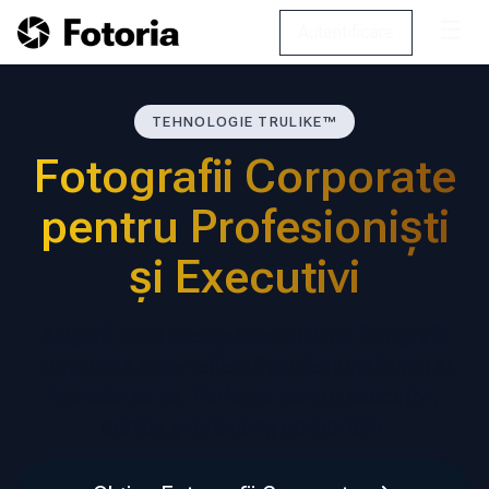
☰
Autentificare
TEHNOLOGIE TRULIKE™
Fotografii Corporate
pentru Profesioniști
și Executivi
Asigură consistența brandului cu fotografii
corporate care reflectă profesionalismul și
încrederea ta. Perfecte pentru executivi,
echipe și branding corporativ.