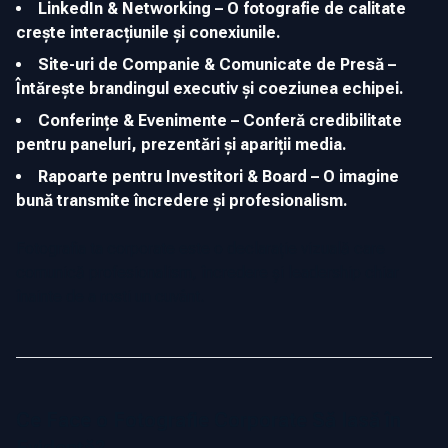
LinkedIn & Networking – O fotografie de calitate
crește interacțiunile și conexiunile.
Site-uri de Companie & Comunicate de Presă –
Întărește brandingul executiv și coeziunea echipei.
Conferințe & Evenimente – Conferă credibilitate
pentru paneluri, prezentări și apariții media.
Rapoarte pentru Investitori & Board – O imagine
bună transmite încredere și profesionalism.
Fotografia ta corporate este o declarație vizuală care
comunică profesionalism, încredere și leadership chiar
înainte de a rosti un cuvânt.
Ce Face o Fotografie Corporate Să Iasă în
Evidență?