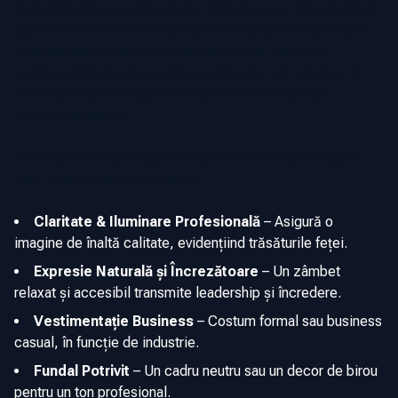
Cu fotografiile generate de AI, obținerea unui aspect rafinat
și profesionist este mai ușoară ca niciodată. Respectând
cele mai bune practici privind iluminarea, expresia,
vestimentația și compoziția, ne asigurăm că imaginea ta
transmite exact mesajul dorit și creează o impresie
pozitivă de durată.
Cele mai eficiente imagini au câteva elemente esențiale
care le fac să iasă în evidență:
Claritate & Iluminare Profesională
–
Asigură o
imagine de înaltă calitate, evidențiind trăsăturile feței.
Expresie Naturală și Încrezătoare
–
Un zâmbet
relaxat și accesibil transmite leadership și încredere.
Vestimentație Business
–
Costum formal sau business
casual, în funcție de industrie.
Fundal Potrivit
–
Un cadru neutru sau un decor de birou
pentru un ton profesional.