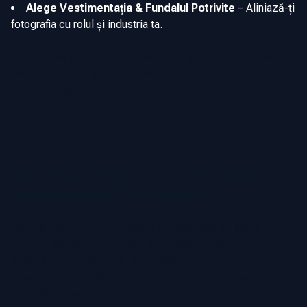
Alege Vestimentația & Fundalul Potrivite
–
Aliniază-ți
fotografia cu rolul și industria ta.
O fotografie corporate bine realizată îți poate consolida
brandul executiv și credibilitatea profesională, fiind o
investiție esențială pentru orice lider corporate.
Sunt Fotografii Generare de AI Potrivite
pentru Imaginea Ta Corporate?
Dacă ai nevoie de o fotografie profesională de înaltă
calitate, dar nu ai timpul sau resursele necesare pentru o
ședință foto tradițională, fotografiile corporate generate de
AI sunt o alternativă excelentă datorită costului redus și
opțiunilor personalizabile.