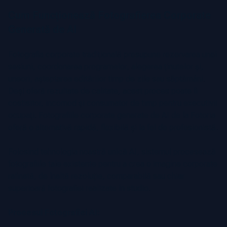
Cum Funcționează Fotografierea Corporate
Generată de AI
Fotografia corporate tradițională presupune rezervarea unei
sesiuni, coordonarea programelor, alegerea ținutelor și,
uneori, așteptarea editărilor timp de zile sau săptămâni.
Deși oferă rezultate de calitate, acest proces poate fi
costisitor, incomod și consumator de timp pentru executivii
ocupați. Fotografiile corporate generate de AI de la Fotoria
oferă o alternativă rapidă, flexibilă și la fel de profesionistă.
Folosind tehnologia noastră unică AI, sistemul procesează
fotografiile tale existente pentru a crea o imagine corporate
rafinată, de înaltă rezoluție, comparabilă sau chiar
superioară fotografiei realizate în studio.
Procesul Fotografiei AI: