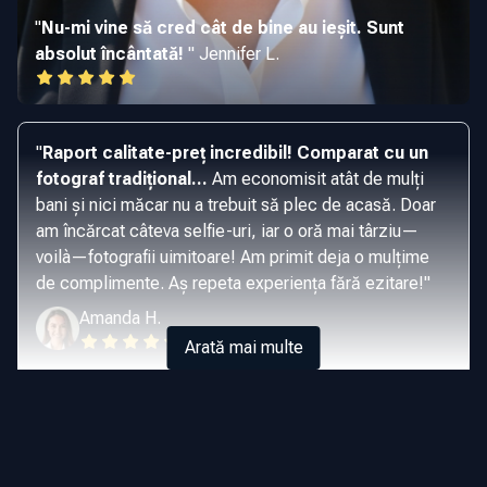
"
Nu-mi vine să cred cât de bine au ieșit. Sunt
absolut încântată!
"
Jennifer L.
"
Raport calitate-preț incredibil! Comparat cu un
fotograf tradițional...
Am economisit atât de mulți
bani și nici măcar nu a trebuit să plec de acasă. Doar
am încărcat câteva selfie-uri, iar o oră mai târziu—
voilà—fotografii uimitoare! Am primit deja o mulțime
de complimente. Aș repeta experiența fără ezitare!
"
Amanda H.
Arată mai multe