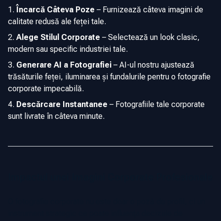
Încarcă Câteva Poze
–
Furnizează câteva imagini de
calitate redusă ale feței tale.
Alege Stilul Corporate
–
Selectează un look clasic,
modern sau specific industriei tale.
Generare AI a Fotografiei
–
AI-ul nostru ajustează
trăsăturile feței, iluminarea și fundalurile pentru o fotografie
corporate impecabilă.
Descărcare Instantanee
–
Fotografiile tale corporate
sunt livrate în câteva minute.
Impactul unei Imagini Corporate Profesionale
O fotografie corporate nu este doar o poză de profil, ci un
instrument strategic ce poate influența deciziile de