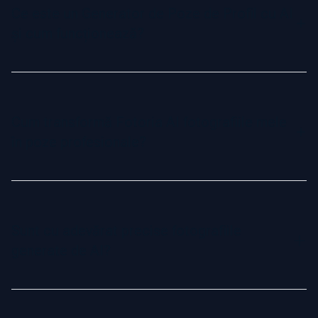
Ce este un Generator de Poze de Profil cu AI
și cum funcționează?
Un Generator de Poze de Profil cu AI este un instrument
avansat care utilizează inteligența artificială pentru a
transforma selfie-urile tale în fotografii profesionale.
Cum transformă Fotoria AI fotografiile mele
Analizând trăsăturile feței și învățând aspectul tău unic, AI-
în poze profesionale?
ul generează imagini de înaltă calitate în diverse stiluri,
posturi și fundaluri.
Procesul este simplu: încarci un set de fotografii clare, iar
AI-ul creează un model personalizat al feței tale. Acest
model permite sistemului să genereze imagini realiste, de
Sunt cu adevărat precise fotografiile
înaltă rezoluție, personalizate în funcție de stilul dorit—fie
generate de AI?
că este business formal, casual sau creativ.
Da, fotografiile AI sunt extrem de precise atunci când
încarci imagini clare și de calitate. Sistemul captează