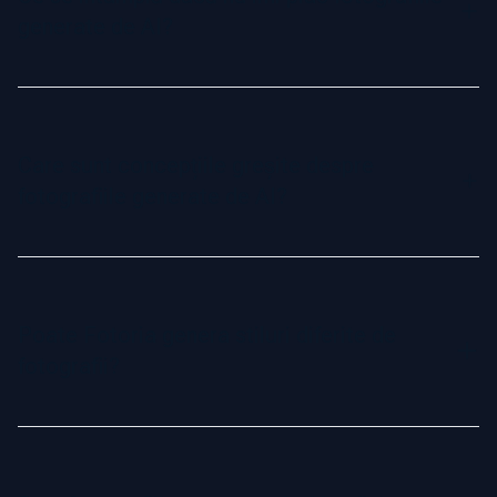
tale faciale, asigurând rezultate realiste și profesionale.
generate de AI?
Nu-ți face griji! Dacă nu primești măcar o fotografie demnă
de profil, îți rambursăm întreaga sumă. Aceasta este
garanția noastră Profile-Worthy—satisfacția ta este
Care sunt concepțiile greșite despre
prioritatea noastră.
fotografiile generate de AI?
Unii oameni se așteaptă ca fiecare fotografie AI să fie
perfectă. Totuși, datorită naturii AI-ului, unele imagini pot
avea mici imperfecțiuni. Fotoria setează așteptări realiste:
Poate Fotoria genera stiluri diferite de
deși nu fiecare imagine va fi perfectă, garantăm că vei primi
fotografii?
cel puțin o fotografie demnă de profil.
Da, Fotoria oferă o gamă variată de stiluri, inclusiv business
formal, casual și look-uri creative. Indiferent dacă ai nevoie
de poze pentru LinkedIn, site-ul afacerii tale sau proiecte