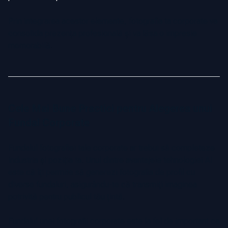
Prin integrarea acestor elemente, fotografia ta corporate va
consolida prezența profesională și va lăsa o impresie
memorabilă.
Cele Mai Bune Practici pentru Alegerea unui
Fundal Corporate
Fundalul fotografiei tale corporate ar trebui să completeze
industria și poziția ta. Unul dintre avantajele tehnologiei AI
este că îți permite să generezi fotografia de profil cu
diverse fundaluri, asigurându-te că transmiți imaginea
potrivită pentru publicul tău țintă.
Fundalul unei fotografii corporate este la fel de important ca