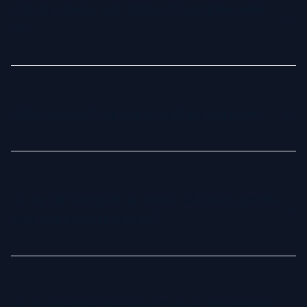
companie. Acestea sunt concepute pentru a arăta
Cât de repede pot obține fotografiile mele
impecabil și realist, astfel încât să te prezinți cât mai bine
AI?
într-un cadru profesional.
Fotografiile AI pot fi gata în doar 120 de minute cu pachetul
nostru de bază. Pentru livrare și mai rapidă, alege pachetul
Professional sau Executive. Odată generate, vei primi un e-
Câte fotografii de înaltă calitate voi primi?
mail cu link-ul de descărcare.
Numărul de imagini finale depinde de calitatea fotografiilor
încărcate. Clienții care urmează cu atenție ghidul nostru
primesc de obicei 8-10 fotografii excepționale. Garantăm
Ce tip de fotografii ar trebui să încarc pentru
cel puțin o fotografie demnă de profil în fiecare comandă.
cele mai bune rezultate?
Pentru cele mai bune rezultate, încarcă între 5 și 10
fotografii care arată diferite unghiuri, iluminări și fundaluri.
Această varietate ajută AI-ul să capteze corect trăsăturile
Ce se întâmplă dacă nu îmi plac fotografiile