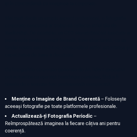
și în concordanță cu imaginea ta corporate.
Mai mult decât un simplu aspect profesional, o fotografie
corporate executivă ar trebui să reflecte stilul tău de
leadership. De exemplu, un CEO sau un director executiv ar
putea opta pentru o poză formală, bine structurată, cu un
fundal neutru sau de birou, consolidând astfel autoritatea și
capacitatea de luare a deciziilor.
Cu fotografiile corporate generate de AI, liderii executivi
pot actualiza cu ușurință brandingul personal, fără a fi
nevoie de o sesiune foto profesională complicată.
Menține o Imagine de Brand Coerentă
–
Folosește
aceeași fotografie pe toate platformele profesionale.
Actualizează-ți Fotografia Periodic
–
Reîmprospătează imaginea la fiecare câțiva ani pentru
coerență.