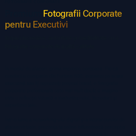
FOTOGRAFIE CORPORATE
Premium
Fotografii Corporate
pentru Executivi
Inspiră încredere, autoritate și credibilitate cu o
fotografie corporate de înaltă calitate.
În mediul de afaceri, prima impresie contează. Fie că
conduci o companie din Fortune 500, avansezi pe scara
executivă sau îți reprezinți propriul brand, o fotografie
corporate profesională este mai mult decât o imagine –
este o reflecție vizuală a leadership-ului, încrederii și
expertizei tale.
Într-o lume a networking-ului digital și a interacțiunilor de
afaceri virtuale, prezența ta online influențează percepția
celorlalți. O fotografie corporate bine realizată îți