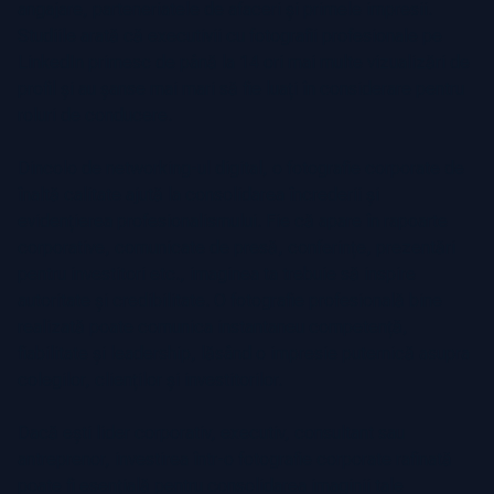
angajare, parteneriatele de afaceri și primele impresii.
Studiile arată că executivii cu fotografii profesionale pe
LinkedIn primesc de până la 14 ori mai multe vizualizări de
profil și au șanse mai mari să fie luați în considerare pentru
roluri de conducere.
Dincolo de networking-ul digital, o fotografie corporate de
înaltă calitate ajută la consolidarea încrederii și
evidențierea profesionalismului. Fie că apare în rapoarte
corporative, comunicate de presă, conferințe, prezentări
pentru investitori etc., imaginea ta trebuie să inspire
autoritate și credibilitate. O fotografie profesională bine
realizată poate comunica instantaneu competență,
fiabilitate și leadership, lăsând o impresie puternică asupra
colegilor, clienților și investitorilor.
Dacă ești lider corporativ, executiv, consultant sau
antreprenor, investirea într-o fotografie corporate rafinată
poate fi esențială pentru consolidarea imaginii tale