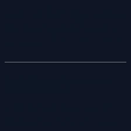
Cu fotografiile corporate generate de AI, nu mai este nevoie
să rezervi o ședință foto, să plătești pentru retușări sau să
aștepți săptămâni pentru imaginea finală. În schimb, poți
obține o fotografie corporate rafinată și profesională în
câteva minute, gata pentru site-ul companiei, LinkedIn sau
profilul tău executiv.
Cum Să Îți Folosești Fotografia pentru a
Evidenția Leadership-ul
În mediul corporate, imaginea ta poate fi un instrument
puternic pentru a transmite leadership, credibilitate și
autoritate. O fotografie corporate bine realizată nu
înseamnă doar să arăți profesional, ci să creezi încredere