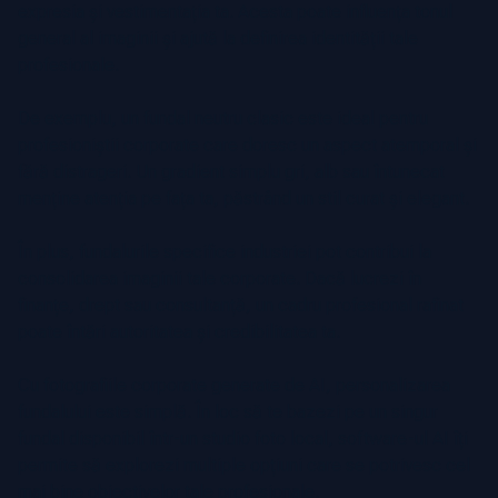
expresia și vestimentația ta. Acesta poate influența tonul
general al imaginii și ajută la definirea identității tale
profesionale.
De exemplu, un fundal neutru clasic este ideal pentru
profesioniștii corporate care doresc un aspect atemporal și
fără distrageri. Un gradient simplu gri, alb sau întunecat
menține atenția pe fața ta, păstrând un stil curat și elegant.
În plus, fundalurile specifice industriei pot contribui la
consolidarea imaginii tale corporate. Dacă lucrezi în
finanțe, drept sau consultanță, un cadru profesional rafinat
poate întări autoritatea și credibilitatea ta.
Cu fotografiile corporate generate de AI, personalizarea
fundalului este simplă. În loc să te bazezi pe un singur
fundal disponibil într-un studio foto local, software-ul AI îți
permite să explorezi multiple opțiuni care se potrivesc cel
mai bine obiectivelor tale profesionale.