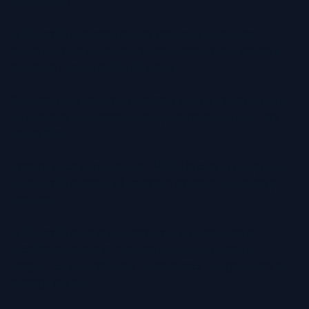
O fotografie corporate reușită captează încrederea,
accesibilitatea și profesionalismul, asigurând o impresie
puternică în orice mediu de afaceri.
Cele mai bune fotografii corporate sunt de înaltă rezoluție,
cu iluminare echilibrată, evidențiind trăsăturile feței fără
umbre dure.
Postura joacă un rol esențial. Modul în care te poziționezi
în fotografie ar trebui să transmită siguranță, eleganță și
implicare.
O fotografie bună ia în considerare și compoziția și
încadrarea. Fața ta ar trebui să fie punctul central al
imaginii, cu un fundal care completează fotografia fără a
distrage atenția.