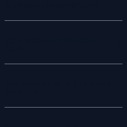
digital din selfie-urile tale, economisindu-ți timp și bani,
Ce metode de plată acceptă Fotoria?
oferind în același timp rezultate la fel de realiste și naturale
ca portretele realizate într-un studio profesional.
Acceptăm toate cardurile de credit majore și cele mai
populare metode de plată online. Procesul nostru de plată
este securizat și ușor de utilizat.
Dețin drepturile asupra fotografiilor AI
finale?
Da, ai drepturi depline și proprietate comercială asupra
fotografiilor AI generate. Le poți folosi liber atât pentru
scopuri personale, cât și profesionale, de la rețele sociale
De ce Fotoria este cel mai bun creator de
la materiale de marketing.
fotografii AI?
Fotoria este cel mai realist generator de fotografii AI,
alimentat de tehnologia exclusivă TruLike™. Creează
portrete profesionale și realiste, de încredere pentru