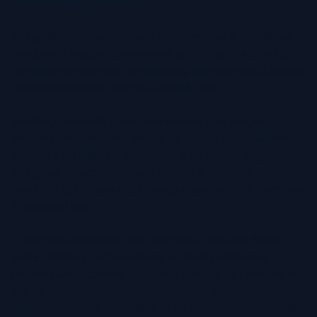
Fotografie Corporate
Fotografia ta corporate joacă un rol esențial în brandingul
executiv. O imagine consecventă pe LinkedIn, site-uri de
companie și materiale de marketing întărește credibilitatea,
profesionalismul și coerența brandului tău.
Brandingul executiv presupune crearea unei imagini
profesionale constante, aliniată cu poziția ta de leadership,
expertiza din industrie și viziunea ta pe termen lung.
Fotografia ta corporate poate consolida prezența ta
executivă și te poate poziționa ca o autoritate de încredere
în domeniul tău.
O fotografie executivă bine realizată ar trebui să fie de
înaltă calitate și să fie uniformă pe toate platformele
profesionale. Indiferent dacă este utilizată pe LinkedIn, un
site de companie, comunicate de presă sau apariții
publice, fotografia ta ar trebui să fie instant recognoscibilă