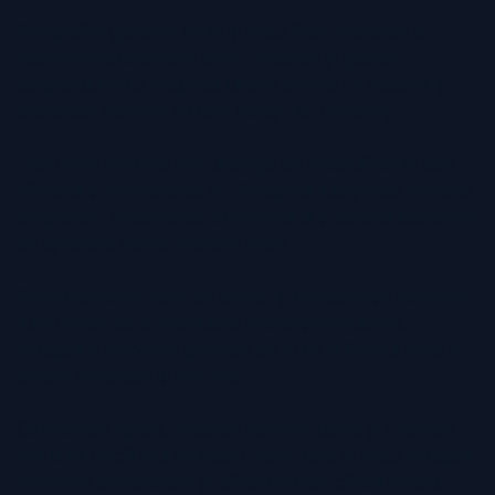
Fotografiile generate de AI îți oferă flexibilitatea de a
experimenta cu diverse stiluri, fundaluri și ajustări,
asigurându-te că imaginea ta este aliniată cu industria și
brandingul personal pe care dorești să-l transmiți.
Unul dintre cele mai mari avantaje ale fotografiilor AI este
eficiența și comoditatea lor. Fotografia tradițională necesită
programări, colaborarea cu un fotograf și adesea săptămâni
de așteptare pentru rezultate finale.
Pentru executivi, lideri de afaceri și profesioniști corporate
care doresc să își întărească prezența în industrie,
fotografiile corporate generate de AI de la Fotoria oferă o
soluție inovatoare și practică.
Cu rezultate rapide, fundaluri personalizabile și o calitate
mai bună decât cea de studio, tehnologia AI oferă fotografii
corporate profesionale și rafinate în doar câteva minute.