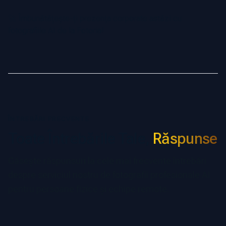
🚀 Îmbunătățește-ți prezența corporate astăzi cu
fotografiile AI de la Fotoria!
ÎNTREBĂRI FRECVENTE
Toate Întrebările Tale,
Răspunse
Găsește răspunsuri la cele mai frecvente întrebări
despre serviciul nostru de fotografii profesionale AI
pentru persoane fizice și echipe remote.