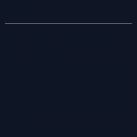
profesionale.
Fotografii Corporate AI vs. Fotografie
Corporate Tradițională
De ani de zile, profesioniștii din mediul corporate au apelat
la studiouri foto tradiționale pentru a obține imagini de înaltă
calitate. Deși această metodă oferă rezultate bune, vine la
pachet cu costuri ridicate, timpi lungi de livrare și dificultăți
logistice. În schimb, fotografiile corporate generate de AI
oferă o alternativă superioară, livrând aceeași calitate sau
chiar mai bună, cu o eficiență mult mai mare și fără efort
suplimentar.
Compararea Fotografiei Corporate AI vs. Tradițională