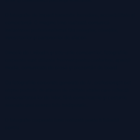
și să îți consolidezi prezența executivă.
O fotografie de impact transmite încredere, accesibilitate și
competență. O imagine bine realizată comunică
instantaneu profesionalismul tău colegilor, clienților,
investitorilor și partenerilor de afaceri.
Dincolo de LinkedIn și site-urile companiilor, fotografiile
corporate sunt utilizate frecvent pentru conferințe, apariții
media, comunicate de presă și prezentări de board.
Cu fotografiile corporate generate de AI, profesioniștii pot
obține portrete de afaceri de calitate studio care reflectă
personalitatea lor de lider, fără complicațiile și costurile
asociate unei sesiuni foto tradiționale.
O fotografie corporate bine realizată poate fi folosită
pentru: