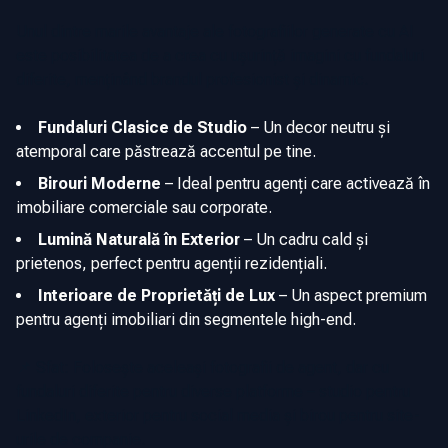
Unul dintre marile avantaje ale fotografiilor generate cu AI
este posibilitatea de a crea cu ușurință imagini cu fundaluri
diferite, menținând brandul profesionist și dinamic.
Fundaluri Clasice de Studio
–
Un decor neutru și
atemporal care păstrează accentul pe tine.
Birouri Moderne
–
Ideal pentru agenți care activează în
imobiliare comerciale sau corporate.
Lumină Naturală în Exterior
–
Un cadru cald și
prietenos, perfect pentru agenții rezidențiali.
Interioare de Proprietăți de Lux
–
Un aspect premium
pentru agenți imobiliari din segmentele high-end.
📌 Sfat: Folosește aceleași fotografii de agent, dar cu
fundaluri diferite pentru diverse platforme – studio pentru
LinkedIn, exterior pentru social media și birou pentru site-
urile de companie.