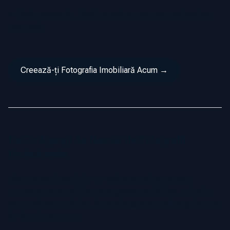
✨ Fără programări, fără fotografi scumpi sau ședințe foto
incomode.
Creează-ți Fotografia Imobiliară Acum →
De Ce Agenții Au Nevoie de Fotografii
Profesionale
Majoritatea clienților îți vor vedea poza înainte să te
cunoască personal. Fie că te găsesc pe Zillow, LinkedIn
sau un alt site imobiliar, fotografia ta poate influența decizia
lor de a lucra cu tine.