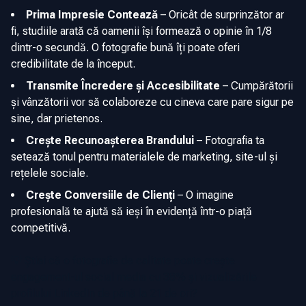
Prima Impresie Contează
–
Oricât de surprinzător ar
fi, studiile arată că oamenii își formează o opinie în 1/8
dintr-o secundă. O fotografie bună îți poate oferi
credibilitate de la început.
Transmite Încredere și Accesibilitate
–
Cumpărătorii
și vânzătorii vor să colaboreze cu cineva care pare sigur pe
sine, dar prietenos.
Crește Recunoașterea Brandului
–
Fotografia ta
setează tonul pentru materialele de marketing, site-ul și
rețelele sociale.
Crește Conversiile de Clienți
–
O imagine
profesională te ajută să ieși în evidență într-o piață
competitivă.
💡 Știai că o fotografie de calitate poate crește
engagement-ul social media cu 38% și vizualizările
profilului LinkedIn de până la 21 de ori?