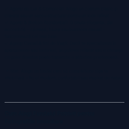
✅
Agenți de Lux & Comercial: Alege un costum clasic și
cravată sau un sacou structurat pentru un look rafinat.
✅
Agenți & Brokeri Rezidențiali: O ținută elegantă, dar
accesibilă – cămașă, bluză sau business casual –
funcționează cel mai bine.
✅
Agenți Casual & Stil de Viață: Dacă te specializezi în
apartamente sau închirieri, un pulover relaxat sau o cămașă
cu guler deschis poate transmite o atitudine prietenoasă.
📌 Sfat: Alege un fundal care să completeze nișa ta
imobiliară – fie el modern, confortabil sau inspirat de natură.
Cum Alegi Fundalul Potrivit pentru
Fotografiile Imobiliare