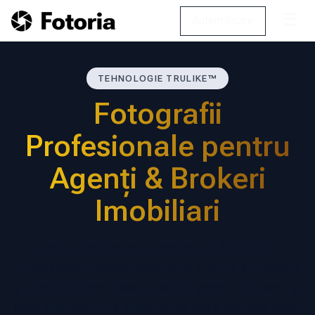
☰
Autentificare
TEHNOLOGIE TRULIKE™
Fotografii
Profesionale pentru
Agenți & Brokeri
Imobiliari
Lasă o impresie puternică cu fotografii
imobiliare profesionale care inspiră încredere
și credibilitate. Ideale pentru agenți, brokeri și
administratori de proprietăți care doresc să-și