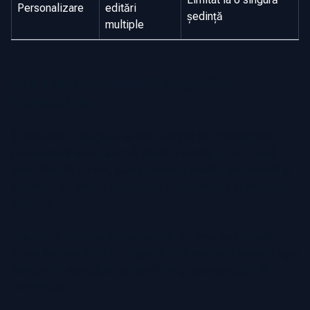
Personalizare
editări
ședință
multiple
Cum Folosesc Agenții Fotografii lor
Profesionale
În imobiliare, imaginea ta este brandul tău. O fotografie
profesională este mai mult decât o simplă poză – dacă
este utilizată corect, poate deveni o unealtă de marketing
puternică ce crește încrederea, credibilitatea și implicarea
clienților.
Una dintre cele mai frecvente utilizări este pe LinkedIn și
rețele sociale, unde o fotografie bine realizată poate crește
numărul de vizualizări ale profilului și oportunitățile de
networking.