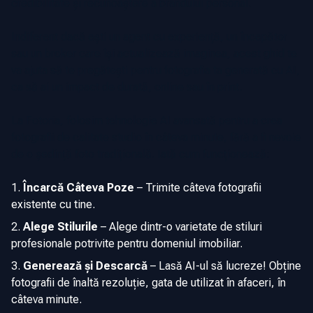
credibilitate și recunoaștere a brandului personal.
Indiferent dacă ești un agent cu experiență, un începător
sau un broker care își actualizează imaginea, acest ghid te
va ajuta să te pregătești pentru fotografia ta generată cu AI,
ca să ai un impact de durată, online sau în print.
La Fotoria, folosim tehnologie AI avansată pentru a crea
fotografii de calitate studio în câteva minute, fără a fi nevoie
de o ședință foto tradițională. Iată cum funcționează:
Încarcă Câteva Poze
–
Trimite câteva fotografii
existente cu tine.
Alege Stilurile
–
Alege dintr-o varietate de stiluri
profesionale potrivite pentru domeniul imobiliar.
Generează și Descarcă
–
Lasă AI-ul să lucreze! Obține
fotografii de înaltă rezoluție, gata de utilizat în afaceri, în
câteva minute.