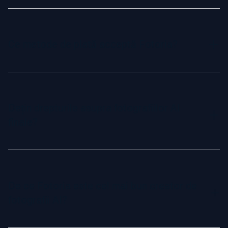
Fotografiile AI oferă o alternativă rapidă și accesibilă la
fotografia tradițională de studio. Acestea sunt generate
digital din selfie-urile tale, economisindu-ți timp și bani,
Ce metode de plată acceptă Fotoria?
oferind în același timp rezultate la fel de realiste și naturale
ca portretele realizate într-un studio profesional.
Acceptăm toate cardurile de credit majore și cele mai
populare metode de plată online. Procesul nostru de plată
este securizat și ușor de utilizat.
Dețin drepturile asupra fotografiilor AI
finale?
Da, ai drepturi depline și proprietate comercială asupra
fotografiilor AI generate. Le poți folosi liber atât pentru
scopuri personale, cât și profesionale, de la rețele sociale
De ce Fotoria este cel mai bun creator de
la materiale de marketing.
fotografii AI?