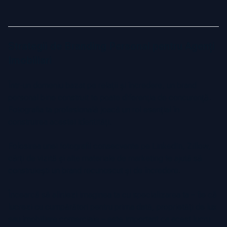
Strategii de Branding Personal pentru Agenți
Imobiliari
Într-un domeniu bazat pe relații și încredere, un brand
personal bine construit te poate diferenția de concurență.
Fotografia ta profesională joacă un rol esențial în
construirea acestei identități.
Folosirea unei fotografii consecvente pe LinkedIn, Zillow,
cărți de vizită și alte materiale de marketing te ajută să
construiești un brand recunoscut și de încredere.
Încearcă să aliniezi imaginea ta cu specializarea ta – fie că
lucrezi cu cumpărători pentru prima dată, proprietăți de lux
sau imobiliare comerciale – este important ca acest lucru