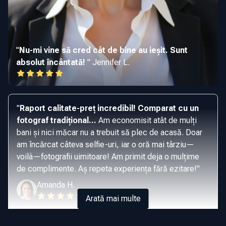
"
Nu-mi vine să cred cât de bine au ieșit. Sunt
absolut încântată!
"
Jennifer L.
"
Raport calitate-preț incredibil! Comparat cu un
fotograf tradițional...
Am economisit atât de mulți
bani și nici măcar nu a trebuit să plec de acasă. Doar
am încărcat câteva selfie-uri, iar o oră mai târziu—
voilà—fotografii uimitoare! Am primit deja o mulțime
de complimente. Aș repeta experiența fără ezitare!
"
Amanda H.
Arată mai multe