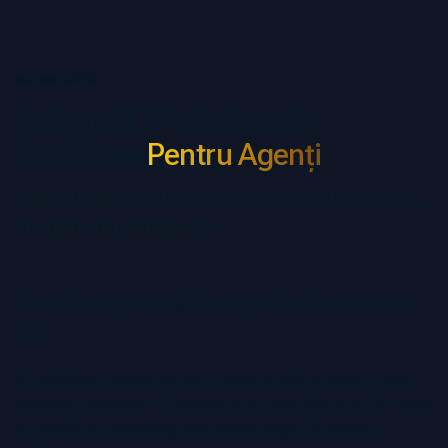
IMOBILIARE
Fotografii Profesionale
Imobiliare
Pentru Agenți
Află cum fotografiile generate cu AI pot transforma
imaginea ta profesională.
Cum Funcționează Fotografiile Generate cu
AI
În imobiliare, poate mai mult decât în alte domenii, prima
impresie contează. Fotografia ta nu este doar o poză – este
o unealtă de marketing care construiește încredere,