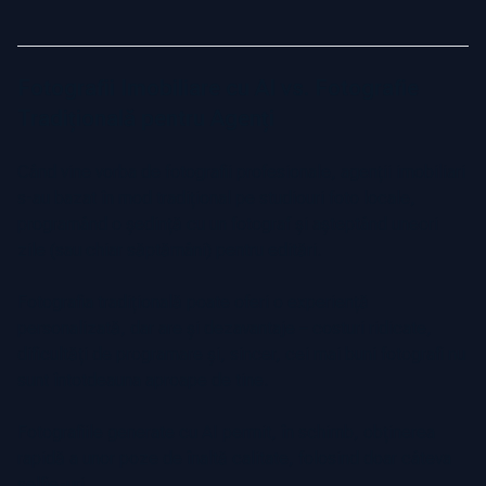
Fotografii Imobiliare cu AI vs. Fotografie
Tradițională pentru Agenți
Când vine vorba de fotografii profesionale, agenții imobiliari
s-au bazat în mod tradițional pe studiouri foto locale,
programând o ședință cu un fotograf și așteptând uneori
zile (sau chiar săptămâni) pentru editări.
Fotografia tradițională poate oferi o experiență
personalizată, dar are și dezavantaje – costuri ridicate,
dificultăți de programare și, sincer, cei mai buni fotografi nu
sunt întotdeauna aproape de tine.
Fotografiile generate cu AI permit, în schimb, obținerea
rapidă a unor poze de înaltă calitate, folosind doar câteva
selfie-uri.