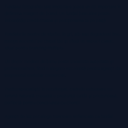
Fundalul fotografiei tale imobiliare joacă un rol important în
definirea imaginii de brand. Un fundal bine ales poate
îmbunătăți credibilitatea și poziționarea ta pe piață.
Fundalurile neutre de studio, în gri, alb sau degradeuri fine,
mențin accentul pe chipul tău și oferă un aspect clasic,
ideal pentru branding multiplu.
Un decor modern de birou poate transmite autoritate și
profesionalism, fiind o alegere excelentă pentru agenții din
segmentul imobiliar comercial.
Pentru specialiștii în rezidențial, cadrele exterioare cu
lumină naturală creează o prezență caldă și prietenoasă,
perfectă pentru conexiunea cu clienții.
Agenții de lux pot alege interioare sofisticate ca fundal
pentru a sublinia expertiza în piețele premium.