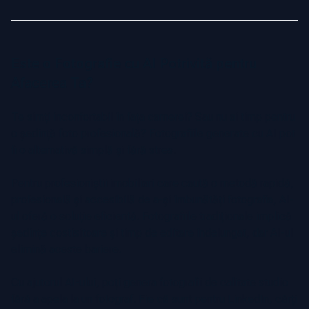
Este o Fotografie cu AI Potrivită pentru
Afacerea Ta?
Te simți inconfortabil în fața camerei? Sau nu ai timp pentru
o ședință foto profesională? Fotografiile generate cu AI pot
fi o alternativă simplă și fără stres.
Pentru profesioniștii imobiliari care caută o metodă rapidă,
profesională și accesibilă de a-și îmbunătăți fotografia, AI-
ul oferă o soluție eficientă. Fotografiile tradiționale implică
ședințe costisitoare și timp de editare îndelungat, dar AI-ul
elimină aceste bariere.
Cu ajutorul AI-ului, poți genera fotografii de calitate studio
fără a apela la un fotograf. Fie că sunt pentru LinkedIn, cărți