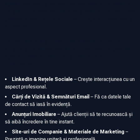
Agenții imobiliari își folosesc de asemenea fotografiile pe
cărți de vizită, semnături de email și site-uri imobiliare care
generează lead-uri, pentru a crea o imagine profesională și
accesibilă.
Dincolo de prezența online, pancartele de pe peluze,
broșurile și reclamele tipărite includ frecvent fotografii ale
agenților pentru a-i face mai ușor de recunoscut în
comunitățile lor.
LinkedIn & Rețele Sociale
–
Crește interacțiunea cu un
aspect profesional.
Cărți de Vizită & Semnături Email
–
Fă ca datele tale
de contact să iasă în evidență.
Anunțuri Imobiliare
–
Ajută clienții să te recunoască și
să aibă încredere în tine instant.
Site-uri de Companie & Materiale de Marketing
–
Prezintă o imagine unitară și profesională.