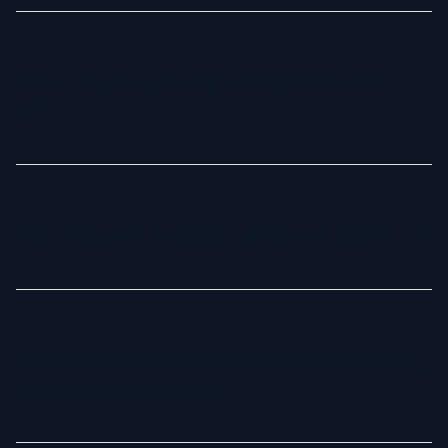
Da, pozele generate de AI sunt ideale pentru platforme
profesionale precum LinkedIn, CV-uri sau site-uri web de
companie. Acestea sunt concepute pentru a arăta
Cât de repede pot obține fotografiile mele
impecabil și realist, astfel încât să te prezinți cât mai bine
AI?
într-un cadru profesional.
Fotografiile AI pot fi gata în doar 120 de minute cu pachetul
nostru de bază. Pentru livrare și mai rapidă, alege pachetul
Professional sau Executive. Odată generate, vei primi un e-
Câte fotografii de înaltă calitate voi primi?
mail cu link-ul de descărcare.
Numărul de imagini finale depinde de calitatea fotografiilor
încărcate. Clienții care urmează cu atenție ghidul nostru
primesc de obicei 8-10 fotografii excepționale. Garantăm
Ce tip de fotografii ar trebui să încarc pentru
cel puțin o fotografie demnă de profil în fiecare comandă.
cele mai bune rezultate?