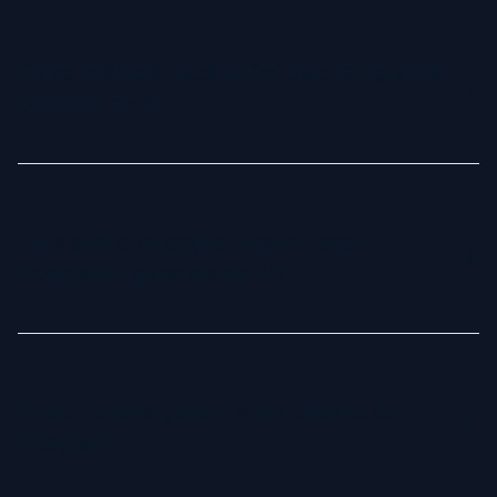
Pentru cele mai bune rezultate, încarcă între 5 și 10
fotografii care arată diferite unghiuri, iluminări și fundaluri.
Această varietate ajută AI-ul să capteze corect trăsăturile
Ce se întâmplă dacă nu îmi plac fotografiile
tale faciale, asigurând rezultate realiste și profesionale.
generate de AI?
Nu-ți face griji! Dacă nu primești măcar o fotografie demnă
de profil, îți rambursăm întreaga sumă. Aceasta este
garanția noastră Profile-Worthy—satisfacția ta este
Care sunt concepțiile greșite despre
prioritatea noastră.
fotografiile generate de AI?
Unii oameni se așteaptă ca fiecare fotografie AI să fie
perfectă. Totuși, datorită naturii AI-ului, unele imagini pot
avea mici imperfecțiuni. Fotoria setează așteptări realiste:
Poate Fotoria genera stiluri diferite de
deși nu fiecare imagine va fi perfectă, garantăm că vei primi
fotografii?
cel puțin o fotografie demnă de profil.