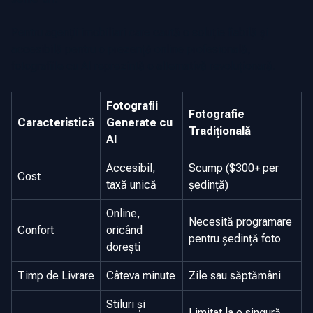
Pentru agenții imobiliari care caută o soluție fiabilă și
accesibilă pentru o prezență online profesională,
fotografiile cu AI reprezintă o alternativă revoluționară.
Fotografii
Fotografie
Caracteristică
Generate cu
Tradițională
AI
Accesibil,
Scump ($300+ per
Cost
taxă unică
ședință)
Online,
Necesită programare
Confort
oricând
pentru ședință foto
dorești
Timp de Livrare
Câteva minute
Zile sau săptămâni
Stiluri și
Limitat la o singură