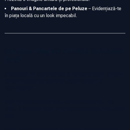
Panouri & Pancartele de pe Peluze
–
Evidențiază-te
în piața locală cu un look impecabil.
Ce Face o Fotografie Imobiliară Cu Adevărat
Bună?
O fotografie de calitate pentru un agent sau broker imobiliar
trebuie să transmită încredere, profesionalism și
accesibilitate.
Cele mai bune fotografii pun accent pe chipul tău, sunt
clare, cu rezoluție înaltă și iluminare echilibrată, fără umbre
dure.
Ținuta joacă un rol esențial. Agenții din piețele de lux pot