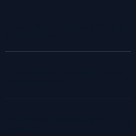
Ce este un Generator de Poze de Profil cu AI
și cum funcționează?
Un Generator de Poze de Profil cu AI este un instrument
avansat care utilizează inteligența artificială pentru a
transforma selfie-urile tale în fotografii profesionale.
Cum transformă Fotoria AI fotografiile mele
Analizând trăsăturile feței și învățând aspectul tău unic, AI-
în poze profesionale?
ul generează imagini de înaltă calitate în diverse stiluri,
posturi și fundaluri.
Procesul este simplu: încarci un set de fotografii clare, iar
AI-ul creează un model personalizat al feței tale. Acest
model permite sistemului să genereze imagini realiste, de
Sunt cu adevărat precise fotografiile
înaltă rezoluție, personalizate în funcție de stilul dorit—fie
generate de AI?
că este business formal, casual sau creativ.