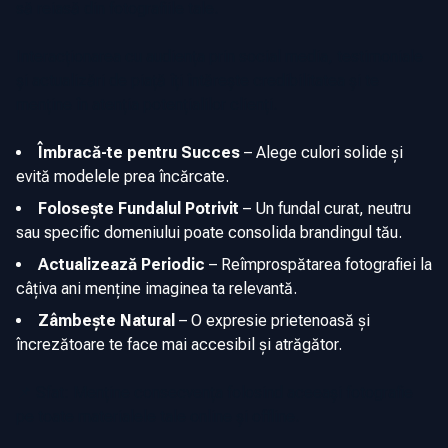
să reiasă din fotografiile tale.
Interacționarea cu audiența prin social media, testimoniale
și actualizări de piață îți întărește credibilitatea și te
menține în atenția potențialilor clienți.
Îmbracă-te pentru Succes
–
Alege culori solide și
evită modelele prea încărcate.
Folosește Fundalul Potrivit
–
Un fundal curat, neutru
sau specific domeniului poate consolida brandingul tău.
Actualizează Periodic
–
Reîmprospătarea fotografiei la
câțiva ani menține imaginea ta relevantă.
Zâmbește Natural
–
O expresie prietenoasă și
încrezătoare te face mai accesibil și atrăgător.
📌 Sfat: Menține consecvența folosind aceeași fotografie
pe toate materialele tale online și offline.