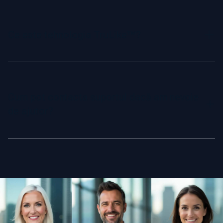
Fotoria este cel mai realist generator de fotografii AI,
alimentat de tehnologia exclusivă TruLike™. Creează
portrete profesionale și realiste, de încredere pentru
Ce este tehnologia TruLike™?
persoane fizice și companii din Fortune 500, asigurându-te
că arăți impecabil fără a fi nevoie de o ședință foto.
TruLike™ este tehnologia AI proprietară a Fotoria, creată
pentru a genera cele mai realiste și profesionale fotografii.
Prin combinarea recunoașterii faciale avansate, stilizării
Cum pot contacta suportul dacă am nevoie
precise și personalizării în timp real, TruLike™ asigură că
de ajutor?
fiecare fotografie arată naturală, bine definită și adaptată
trăsăturilor și stilului tău preferat. Această tehnologie
revoluționară oferă rezultate comparabile cu fotografia de
Echipa noastră de suport este aici pentru a te ajuta.
studio tradițională, devenind alegerea preferată a
Trimite-ne un e-mail la
support@fotoria.com
pentru orice
profesioniștilor și companiilor.
întrebări sau nelămuriri, iar noi ne vom asigura că primești
asistența de care ai nevoie.