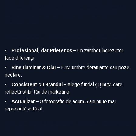
opta pentru ținute formale, în timp ce cei care activează în
segmentul rezidențial sau închirieri pot alege un stil
business casual.
Fundalul trebuie să completeze fotografia, nu să o domine.
Profesional, dar Prietenos
–
Un zâmbet încrezător
face diferența.
Bine Iluminat & Clar
–
Fără umbre deranjante sau poze
neclare.
Consistent cu Brandul
–
Alege fundal și ținută care
reflectă stilul tău de marketing.
Actualizat
–
O fotografie de acum 5 ani nu te mai
reprezintă astăzi!
Ținuta ta ar trebui să reflecte nișa imobiliară, brandul și tipul
de clienți cu care lucrezi.