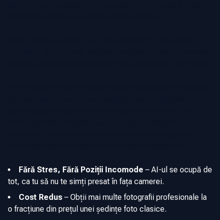
de vizită sau materiale promoționale, AI-ul livrează imagini
în rezoluție mare și complet personalizabile.
Îți faci griji că pozele cu AI par artificiale? Tehnologia
TruLike™ de la Fotoria asigură rezultate realiste și naturale,
oferind beneficiile unei sesiuni foto profesionale, fără efort.
Pentru agenții care vor să își mențină imaginea profesională
fără bătăile de cap ale unei ședințe foto, fotografiile cu AI
sunt o soluție modernă și eficientă. Indiferent dacă îți
reîmprospătezi imaginea sau îți crești prezența în
marketing, o fotografie bună generată cu AI te ajută să
rămâi relevant într-o industrie imobiliară digitalizată.
Fără Stres, Fără Poziții Incomode
–
AI-ul se ocupă de
tot, ca tu să nu te simți presat în fața camerei.
Cost Redus
–
Obții mai multe fotografii profesionale la
o fracțiune din prețul unei ședințe foto clasice.