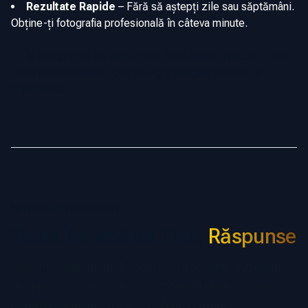
Rezultate Rapide
–
Fără să aștepți zile sau săptămâni.
Obține-ți fotografia profesională în câteva minute.
📌 Îți faci griji că arăți artificial? AI-ul nostru TruLike™ este
creat pentru realism, oferindu-ți o imagine naturală și
impecabilă.
ÎNTREBĂRI FRECVENTE
Toate Întrebările Tale,
Răspunse
Găsește răspunsuri la cele mai frecvente întrebări
despre serviciul nostru de fotografii profesionale AI
pentru persoane fizice și echipe remote.