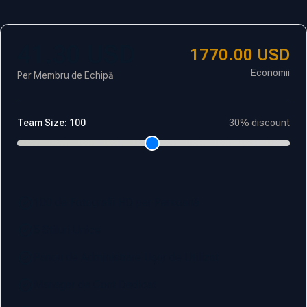
41.30
USD
1770.00
USD
Economii
Per Membru de Echipă
Team Size:
100
30
% discount
100 de Fotografii HD per Persoană
5 Stiluri Unice
Panou de Administrare Ușor de Utilizat
Manager de Cont Dedicat