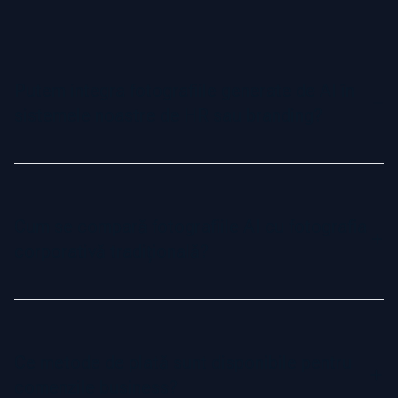
Da, Fotoria oferă o gamă variată de stiluri, inclusiv formal,
casual și creativ. Indiferent dacă ai nevoie de poze pentru
LinkedIn, site-ul afacerii tale sau proiecte creative, poți
Putem integra fotografiile generate de AI în
selecta stilul care se potrivește cel mai bine nevoilor tale.
sistemele noastre de HR sau branding?
Da! Fotografiile AI pot fi formate pentru baze de date HR,
directoare interne și sisteme de management al echipei.
Contactează-ne dacă ai nevoie de dimensiuni
Cum se compară fotografiile AI cu fotografia
personalizate sau suport pentru integrare.
corporativă tradițională?
Fotografiile AI oferă același aspect profesionist și de înaltă
calitate ca fotografia tradițională, dar la un cost și timp mult
mai reduse. Cu AI, nu mai este nevoie de programări,
Ce metode de plată sunt disponibile pentru
reprogramări sau fotografi scumpi. Rezultatul? Fotografii
comenzile business?
rapide, accesibile și scalabile pentru companii de orice