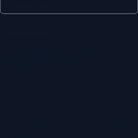
Finalizat în 1 Oră
ÎNTREBĂRI FRECVENTE
Toate Întrebările Tale,
Răspunsuri Gata
Găsește răspunsuri la întrebările frecvente despre
serviciul nostru de fotografii profesionale AI pentru
persoane fizice și echipe remote.
De ce ar trebui compania mea să folosească
fotografii generate de AI pentru profilurile