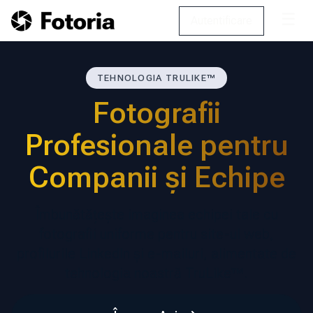
☰
Autentificare
TEHNOLOGIA TRULIKE™
Fotografii
Profesionale pentru
Companii și Echipe
Îmbunătățește imaginea echipei tale cu
fotografii uniforme pentru site-ul web,
profilurile LinkedIn și e-mailuri, alimentate de
tehnologia noastră TruLike™.