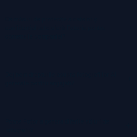
Absolut! Poți comanda noi fotografii AI la cerere pentru noii
angajați, asigurând coerența vizuală a echipei pe măsură
ce compania crește.
Ce măsuri de protecție a datelor și
confidențialitate oferă Fotoria pentru
comenzile companiei?
Prioritizăm securitatea datelor și confidențialitatea.
Fotografiile angajaților sunt utilizate exclusiv pentru
generarea imaginilor și sunt stocate în siguranță înainte de a
Deținem drepturile asupra fotografiilor AI
fi șterse automat la 30 de zile după finalizarea comenzii.
generate pentru angajați?
Nicio imagine nu este partajată sau reutilizată.
Da! Compania ta deține toate drepturile comerciale asupra
fotografiilor AI generate. Le poți folosi liber pe LinkedIn,
site-uri web, branding corporativ, materiale de marketing și
Poate Fotoria genera diferite stiluri de
directoare interne.
fotografii?