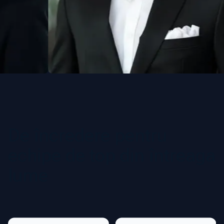
De încredere pentru
echipe de top din întreaga
lume