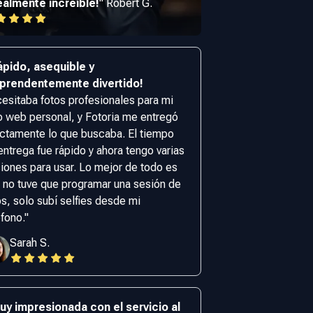
ealmente increíble!
"
Robert G.
ápido, asequible y
prendentemente divertido!
esitaba fotos profesionales para mi
io web personal, y Fotoria me entregó
ctamente lo que buscaba. El tiempo
entrega fue rápido y ahora tengo varias
iones para usar. Lo mejor de todo es
 no tuve que programar una sesión de
os, solo subí selfies desde mi
éfono.
"
Sarah S.
uy impresionada con el servicio al