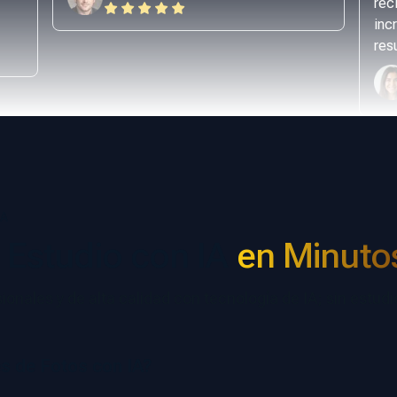
rec
inc
res
IA
 Estudio con IA
en Minuto
esionales y de alta calidad con tecnología de IA; sin estudi
s de Fotos con IA?