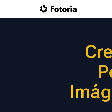
Cre
P
Imág