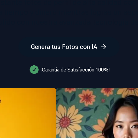
stante fotos de perfil de alta calidad con
rra tiempo y dinero mientras logras un asp
ulido con nuestra avanzada tecnología de
Genera tus Fotos con IA
¡Garantía de Satisfacción 100%!