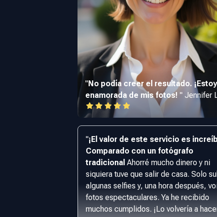
"
No podía creer el resultado. ¡Estoy
enamorada de mis fotos!
"
Jennifer 
"
¡El valor de este servicio es increíb
Comparado con un fotógrafo
tradicional
Ahorré mucho dinero y ni
siquiera tuve que salir de casa. Solo su
algunas selfies y, una hora después, voi
fotos espectaculares. Ya he recibido
muchos cumplidos. ¡Lo volvería a hace