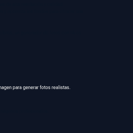
es de alta resolución y calidad
ión y optimiza los fondos para ofrecer una
íbles, un generador de fotos con IA es
magen para generar fotos realistas.
imágenes profesionales.