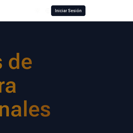
Español
Iniciar Sesión
Polski
Română
Français
Deutsch
s de
Türkçe
中文
ra
日本語
nales