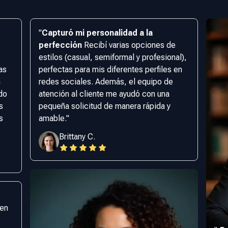
"
Capturó mi personalidad a la
perfección
Recibí varias opciones de
estilos (casual, semiformal y profesional),
as
perfectas para mis diferentes perfiles en
n
redes sociales. Además, el equipo de
edo
atención al cliente me ayudó con una
s
pequeña solicitud de manera rápida y
s
amable.
"
Brittany C.
 en