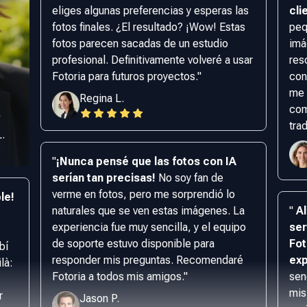
eliges algunas preferencias y esperas las
cli
fotos finales. ¿El resultado? ¡Wow! Estas
peq
fotos parecen sacadas de un estudio
imá
profesional. Definitivamente volveré a usar
res
Fotoria para futuros proyectos.
"
con
me 
Regina L.
com
trad
L.
"
¡Nunca pensé que las fotos con IA
serían tan precisas!
No soy fan de
verme en fotos, pero me sorprendió lo
le!
naturales que se ven estas imágenes. La
"
Al
experiencia fue muy sencilla, y el equipo
ser
de soporte estuvo disponible para
Fot
bí
responder mis preguntas. Recomendaré
exp
là:
Fotoria a todos mis amigos.
"
sen
mis
r
Jason P.