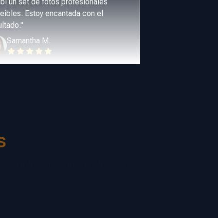
ibí un set de fotos profesionales
reíbles. Estoy encantada con el
ultado.
"
Samantha M.
s
o, sin fotógrafo y sin complicaciones.