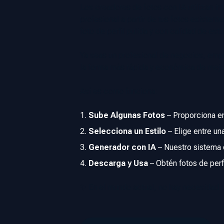
Los creadores de fotos con IA utilizan int
profesional a partir de tus fotos existent
foto de perfil pulida y con calidad de est
Ya seas un profesional de negocios, emp
la forma más rápida y económica de mejo
Así es como funciona:
Sube Algunas Fotos
–
Proporciona en
Selecciona un Estilo
–
Elige entre un
Generador con IA
–
Nuestro sistema d
Descarga y Usa
–
Obtén fotos de perf
✨ En el mundo actual, no hay necesidad d