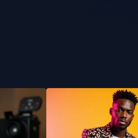
Genera al in
artificial. Aho
y p