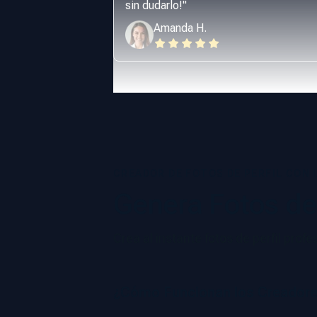
sin dudarlo!
"
Amanda H.
CREADOR DE FOTOS DE PERFIL CON 
Genera Fotos de
Crea al instante fotos de perfil prof
¿Cómo Funcionan los Creadore