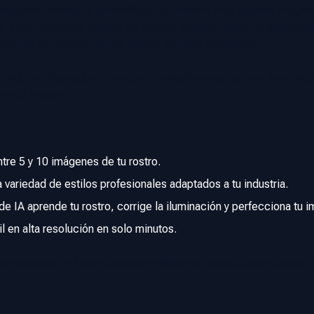
eligencia artificial y aprendizaje automático para generar imágen
es. Esta tecnología mejora los rasgos faciales, ajusta la iluminac
udio, sin necesidad de una sesión de fotos presencial.
rendedor, buscador de empleo o simplemente quieras fotos incre
rar tu imagen.
tre 5 y 10 imágenes de tu rostro.
a variedad de estilos profesionales adaptados a tu industria.
e IA aprende tu rostro, corrige la iluminación y perfecciona tu i
il en alta resolución en solo minutos.
e sesiones de fotos costosas ni horas de edición para obtener 