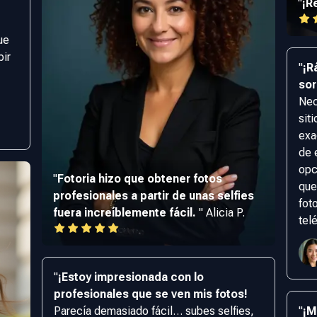
"
¡R
ue
bir
"
¡R
sor
Nec
sit
exa
de 
opc
"
Fotoria hizo que obtener fotos
que
profesionales a partir de unas selfies
fot
fuera increíblemente fácil.
"
Alicia P.
tel
"
¡Estoy impresionada con lo
profesionales que se ven mis fotos!
Parecía demasiado fácil… subes selfies,
"
¡M