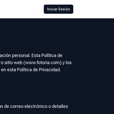
Español
Iniciar Sesión
Polski
Română
Français
Deutsch
Türkçe
ción personal. Esta Política de
o sitio web (www.fotoria.com) y los
中文
 en esta Política de Privacidad.
日本語
n de correo electrónico o detalles