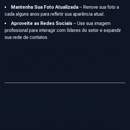
Mantenha Sua Foto Atualizada
–
Renove sua foto a
cada alguns anos para refletir sua aparência atual.
Aproveite as Redes Sociais
–
Use sua imagem
profissional para interagir com líderes do setor e expandir
sua rede de contatos.
📌 Uma marca pessoal forte é reforçada por uma boa foto
profissional – deixe a IA ajudar você a aprimorar sua
presença online de forma simples.
As Fotos Geradas por IA São Ideais para
Mim?
Se você é um profissional ocupado que precisa de uma