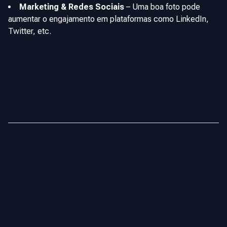
Marketing & Redes Sociais
–
Uma boa foto pode
aumentar o engajamento em plataformas como LinkedIn,
Twitter, etc.
💡 Sua foto profissional pode ser gerada rapidamente por
IA para atender às suas necessidades específicas e ser
consistente em todas as plataformas, aumentando a
confiança e o reconhecimento da sua marca.
O Que Torna uma Foto Gerada por IA
Excelente?
Uma ótima foto gerada por IA deve transmitir confiança,
profissionalismo e autenticidade. Embora a IA crie a
imagem, escolher o estilo certo pode fazer uma grande