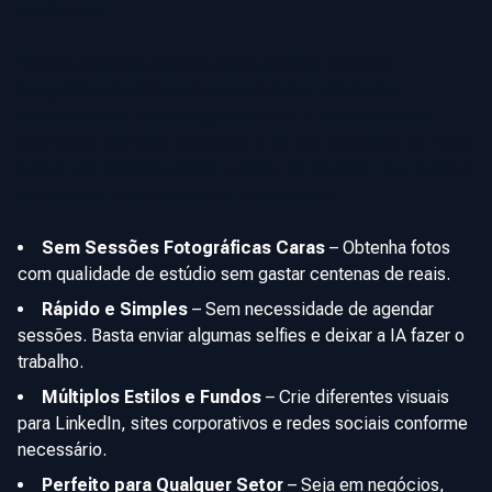
profissional.
Embora algumas pessoas ainda prefiram sessões
fotográficas tradicionais para um toque altamente
personalizado, as fotos geradas por IA oferecem uma
alternativa eficiente, acessível e de alta qualidade. Se você
busca uma maneira rápida e eficaz de atualizar sua imagem
profissional, experimente as fotos com IA.
Sem Sessões Fotográficas Caras
–
Obtenha fotos
com qualidade de estúdio sem gastar centenas de reais.
Rápido e Simples
–
Sem necessidade de agendar
sessões. Basta enviar algumas selfies e deixar a IA fazer o
trabalho.
Múltiplos Estilos e Fundos
–
Crie diferentes visuais
para LinkedIn, sites corporativos e redes sociais conforme
necessário.
Perfeito para Qualquer Setor
–
Seja em negócios,