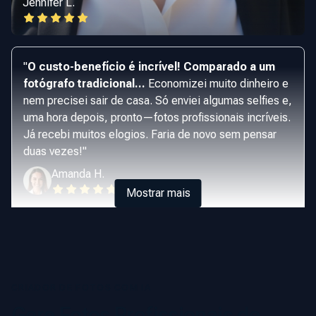
Jennifer L.
"
O custo-benefício é incrível! Comparado a um
fotógrafo tradicional...
Economizei muito dinheiro e
nem precisei sair de casa. Só enviei algumas selfies e,
uma hora depois, pronto—fotos profissionais incríveis.
Já recebi muitos elogios. Faria de novo sem pensar
duas vezes!
"
Amanda H.
Mostrar mais
CRIADOR DE FOTOS COM IA
Gere Fotos Profissionais de