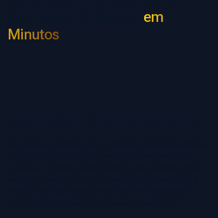
Qualidade de Estúdio
em
Minutos
Crie instantaneamente fotos profissionais de alta
qualidade usando tecnologia de IA, sem
necessidade de estúdio, fotógrafo ou complicações.
Como Funciona o Criador de Fotos com IA?
Os criadores de fotos com IA utilizam inteligência artificial
e aprendizado de máquina para transformar suas fotos
comuns em retratos profissionais de alta resolução. Essa
tecnologia aprimora traços faciais, ajusta a iluminação e
refina o fundo para produzir uma foto com qualidade de
estúdio, sem precisar de uma sessão presencial.