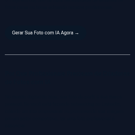
✨ Hoje em dia, não há mais necessidade de sessões de
fotos caras ou horas editando retratos profissionais.
Gerar Sua Foto com IA Agora →
Por Que Profissionais Precisam de Criadores
de Fotos com IA
No mundo digital de hoje, sua foto de perfil é sua marca
pessoal. Se você está fazendo networking no LinkedIn,
criando um site empresarial ou promovendo sua imagem
em um setor competitivo, ter uma foto profissional é
essencial.