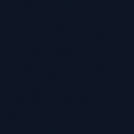
foto de alta qualidade sem gastar tempo e dinheiro com
uma sessão fotográfica tradicional, então as fotos geradas
por IA podem ser a solução perfeita para você.
Diferente da fotografia tradicional, que exige
agendamentos, tempo de estúdio e retoques caros, uma
foto gerada por IA permite criar imagens incríveis em
minutos, no conforto da sua casa.
Fotos geradas por IA são ideais para profissionais de
negócios, candidatos a emprego, empreendedores e
qualquer pessoa que deseja uma imagem profissional e
refinada sem complicações. Elas oferecem conveniência e
personalização, permitindo escolher diferentes estilos,
fundos e ajustes conforme suas necessidades. Seja para
atualizar seu LinkedIn, site corporativo, materiais de
marketing ou fortalecer sua marca pessoal, uma imagem
gerada por IA pode proporcionar um resultado de alta
qualidade por uma fração do custo de um fotógrafo