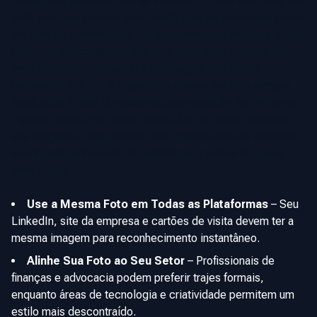
mensagem que você deseja transmitir. Como você quer ser
visto pelo seu público-alvo? Você quer se posicionar como
um líder de pensamento, um empreendedor inovador ou um
consultor de confiança? Sua foto deve estar alinhada com
essa narrativa, reforçando a mensagem que deseja
comunicar. Por fim, é importante manter sua foto sempre
atualizada. Todos já passamos pela situação de conhecer
alguém que não se parece com a foto do perfil. Atualizar
sua imagem a cada poucos anos garante que ela continue
sendo uma representação autêntica e precisa de quem
você é hoje.
Use a Mesma Foto em Todas as Plataformas
–
Seu
LinkedIn, site da empresa e cartões de visita devem ter a
mesma imagem para reconhecimento instantâneo.
Alinhe Sua Foto ao Seu Setor
–
Profissionais de
finanças e advocacia podem preferir trajes formais,
enquanto áreas de tecnologia e criatividade permitem um
estilo mais descontraído.