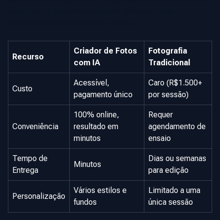
fotos com IA permitem que você tenha um visual
profissional de forma rápida e prática.
Criador de Fotos
Fotografia
Recurso
com IA
Tradicional
Acessível,
Caro (R$1.500+
Custo
pagamento único
por sessão)
100% online,
Requer
Conveniência
resultado em
agendamento de
minutos
ensaio
Tempo de
Dias ou semanas
Minutos
Entrega
para edição
Vários estilos e
Limitado a uma
Personalização
fundos
única sessão