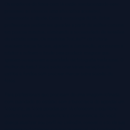
Os criadores de fotos com IA estão revolucionando esse
processo ao oferecer uma alternativa acessível,
conveniente e rápida. Com a tecnologia de IA, fotos
profissionais podem ser geradas a partir de selfies comuns
em poucos minutos, eliminando a necessidade de sessões
de estúdio caras. Os modelos TruLike™ da Fotoria
analisam traços faciais, ajustam a iluminação, aprimoram a
nitidez e refinam o fundo para produzir imagens que
igualam ou superam a qualidade da fotografia tradicional. O
melhor de tudo? Você pode criar várias variações de
estilos e fundos sem precisar marcar outra sessão de
fotos.
Para profissionais que precisam de uma imagem refinada
com qualidade de estúdio sem a burocracia de agendar um
fotógrafo, as fotos geradas por IA oferecem o equilíbrio
perfeito entre custo-benefício e conveniência. Se você
deseja atualizar seu perfil no LinkedIn, renovar o site da sua
empresa ou fortalecer sua marca pessoal, os criadores de