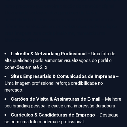
outro processo que envolva criação de conteúdo digital.
Uma grande vantagem dos geradores de IA é a
possibilidade de criar várias versões da mesma foto em
diferentes estilos. Assim, os profissionais podem adaptar
suas imagens para cada plataforma, mantendo uma
identidade visual coesa.
LinkedIn & Networking Profissional
–
Uma foto de
alta qualidade pode aumentar visualizações de perfil e
conexões em até 21x.
Sites Empresariais & Comunicados de Imprensa
–
Uma imagem profissional reforça credibilidade no
mercado.
Cartões de Visita & Assinaturas de E-mail
–
Melhore
seu branding pessoal e cause uma impressão duradoura.
Currículos & Candidaturas de Emprego
–
Destaque-
se com uma foto moderna e profissional.