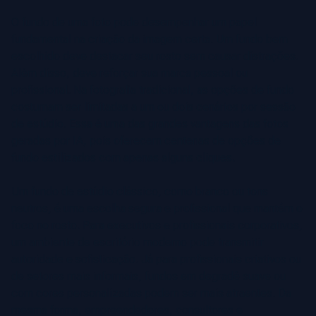
O fundo de uma foto pode desempenhar um papel
fundamental na criação da imagem certa. Um fundo bem
escolhido deve destacar seu rosto sem causar distrações.
Além disso, deve reforçar sua marca pessoal ou
profissional. Na fotografia tradicional, as opções de fundo
costumam ser limitadas a um ou dois cenários por sessão
de estúdio. Essa é uma das grandes vantagens das fotos
geradas por IA, pois oferecem centenas de opções de
fundo estilizados com apenas alguns cliques.
Um fundo de estúdio clássico, como branco ou tons
neutros, é uma escolha segura e profissional que mantém o
foco no rosto. Para executivos e profissionais corporativos,
um ambiente de escritório moderno pode transmitir
autoridade e sofisticação. Já para profissionais criativos ou
de setores mais informais, fundos em degradê suave ou
com cores personalizadas podem ser mais atraentes. Da
mesma forma, empreendedores, consultores e