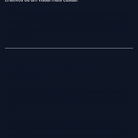
📌 Fotos geradas por IA permitem que você experimente
diferentes fundos sem precisar de sessões fotográficas
complexas, que muitas vezes oferecem opções limitadas
de cenário.
Dicas de Branding Pessoal para
Profissionais
Sua foto de perfil pode ser a base da sua marca pessoal,
mas lembre-se de que o branding vai além de uma ótima
foto.
Sua marca pessoal é a impressão que você deixa em
colegas, clientes e potenciais empregadores. Ela define
como você é percebido em seu setor e pode impactar