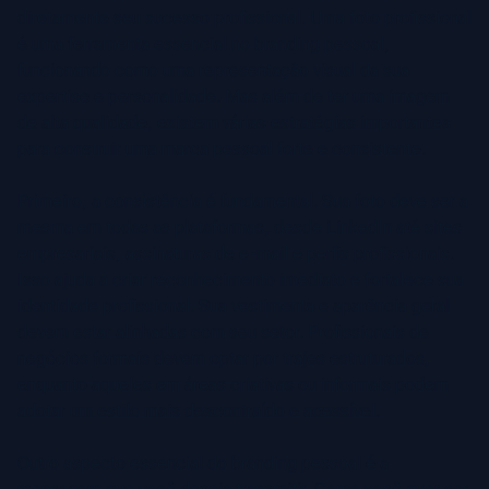
diretamente seu sucesso profissional. Uma foto profissional
é uma ferramenta essencial no branding pessoal,
funcionando como uma representação visual da sua
expertise e personalidade. Mas além de ter uma imagem
de alta qualidade, existem várias estratégias importantes
para construir uma marca pessoal forte e consistente.
Primeiro, a consistência é fundamental. Sua foto deve ser a
mesma em todas as plataformas, desde LinkedIn até sites
empresariais, assinaturas de e-mail e perfis profissionais.
Isso ajuda a criar reconhecimento imediato e fortalece sua
identidade profissional. Sua vestimenta e aparência geral
devem estar alinhadas com seu setor. Profissionais de
negócios formais devem optar por trajes estruturados,
enquanto aqueles em áreas criativas ou informais podem
adotar um estilo mais descontraído e acessível.
Outro aspecto essencial do branding pessoal é a