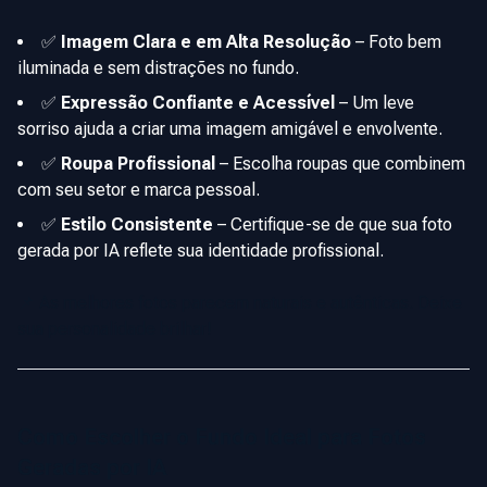
✅
Imagem Clara e em Alta Resolução
–
Foto bem
iluminada e sem distrações no fundo.
✅
Expressão Confiante e Acessível
–
Um leve
sorriso ajuda a criar uma imagem amigável e envolvente.
✅
Roupa Profissional
–
Escolha roupas que combinem
com seu setor e marca pessoal.
✅
Estilo Consistente
–
Certifique-se de que sua foto
gerada por IA reflete sua identidade profissional.
📌 As melhores fotos parecem naturais e autênticas. Deixe
sua personalidade brilhar!
Como Escolher o Fundo Ideal para Fotos
Geradas por IA