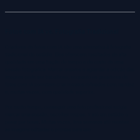
Fotos com IA vs. Fotografia Tradicional
Criadores de fotos com IA são uma alternativa à fotografia
tradicional de estúdio. Eles oferecem resultados de alta
qualidade em uma fração do tempo e do custo de uma
sessão fotográfica. Marcar ensaios e aguardar a edição das
imagens pode ser trabalhoso, enquanto os geradores de
fotos com IA permitem criar retratos refinados com rapidez
e, muitas vezes, com qualidade superior.
Por muito tempo, conseguir uma foto profissional exigia
marcar uma sessão, escolher roupas, ir até um estúdio e
posar por horas. Muitas vezes, leva semanas até receber
as imagens editadas e prontas para uso.