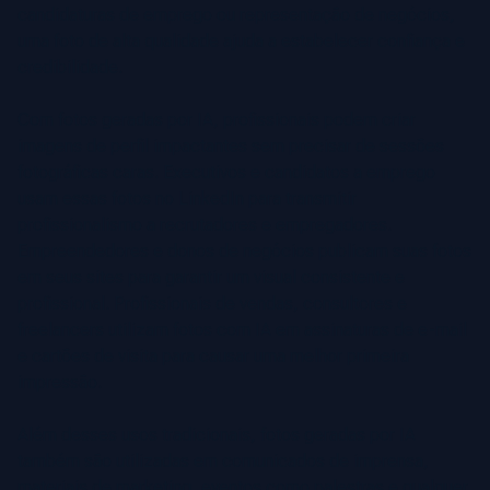
candidaturas de emprego ou representação de negócios,
uma foto de alta qualidade ajuda a estabelecer confiança e
credibilidade.
Com fotos geradas por IA, profissionais podem criar
imagens de perfil impactantes sem precisar de sessões
fotográficas caras. Executivos e candidatos a emprego
usam essas fotos no LinkedIn para transmitir
profissionalismo a recrutadores e empregadores.
Empreendedores e donos de negócios publicam suas fotos
em seus sites para garantir um visual consistente e
profissional. Profissionais de vendas, consultores e
freelancers utilizam fotos com IA em assinaturas de e-mail
e cartões de visita para causar uma melhor primeira
impressão.
Além desses usos tradicionais, fotos geradas por IA
também são utilizadas em comunicados de imprensa,
materiais de marketing, eventos como palestras e qualquer