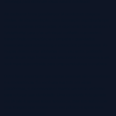
diferença para obter um visual natural e refinado.
As melhores fotos geradas por IA produzem imagens
nítidas, de alta resolução, com iluminação equilibrada que
elimina sombras indesejadas. A expressão facial também é
fundamental para criar um visual confiante e acessível,
transmitindo competência e simpatia – qualidades
essenciais para networking e interações profissionais. As
roupas devem estar alinhadas com seu setor, podendo
variar de um traje formal para ambientes corporativos a um
look mais descontraído para empreendedores e criativos.
Outro fator importante que muitas pessoas não consideram
é a consistência. Se você usa sua foto em várias
plataformas, é recomendável manter um estilo uniforme
para reforçar sua identidade. Uma excelente foto gerada
por IA não é apenas sobre aparência, mas sim sobre criar
uma imagem que ressoe com seu público e apoie seus
objetivos profissionais!