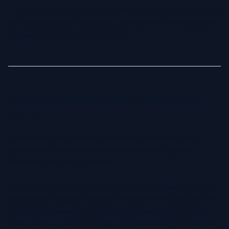
📌 Criadores de fotos com IA oferecem a combinação ideal
de acessibilidade e eficiência, tornando-se uma excelente
alternativa à fotografia de estúdio.
Como Profissionais Usam Fotos Geradas
por IA?
Profissionais de diversas áreas estão utilizando fotos
geradas por IA para melhorar sua presença digital e
fortalecer sua marca pessoal.
No mundo digital de hoje, uma foto profissional vai além de
uma simples imagem de perfil. Uma boa foto pode ser uma
ferramenta essencial de branding, influenciando a forma
como você é percebido. Seja para networking no LinkedIn,