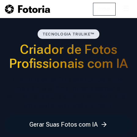
☰
Entrar
TECNOLOGIA TRULIKE™
Criador de Fotos
Profissionais com IA
Crie fotos de perfil de alta qualidade com
inteligência artificial instantaneamente.
Economize tempo e dinheiro enquanto obtém
um visual profissional e refinado.
Gerar Suas Fotos com IA