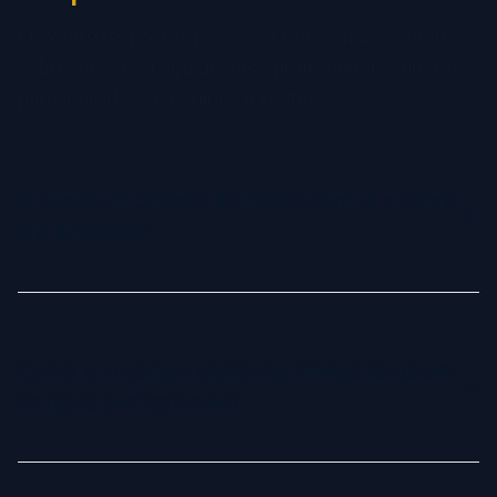
Encontre respostas para as dúvidas mais comuns
sobre nosso serviço de fotos profissionais com IA
para indivíduos e equipes remotas.
O que é um Criador de Fotos com IA e como
ele funciona?
Um Criador de Fotos com IA é uma ferramenta avançada
que usa inteligência artificial para transformar suas selfies
em retratos profissionais. A IA analisa suas características
Como a Fotoria transforma minhas fotos em
faciais e aprende sua aparência única para gerar imagens
retratos profissionais?
de alta qualidade em diversos estilos, poses e fundos.
O processo é simples: você faz o upload de um conjunto