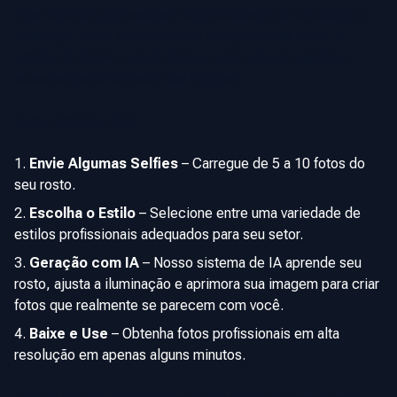
Seja você um profissional, empreendedor ou candidato a
emprego, ou se simplesmente deseja ótimas fotos, o
criador de fotos com IA oferece uma solução rápida e
acessível para melhorar sua imagem.
Veja como funciona:
Envie Algumas Selfies
–
Carregue de 5 a 10 fotos do
seu rosto.
Escolha o Estilo
–
Selecione entre uma variedade de
estilos profissionais adequados para seu setor.
Geração com IA
–
Nosso sistema de IA aprende seu
rosto, ajusta a iluminação e aprimora sua imagem para criar
fotos que realmente se parecem com você.
Baixe e Use
–
Obtenha fotos profissionais em alta
resolução em apenas alguns minutos.