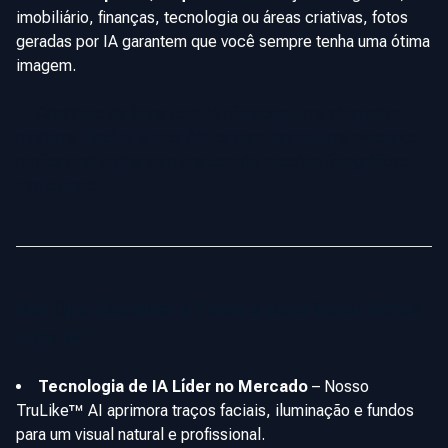
imobiliário, finanças, tecnologia ou áreas criativas, fotos
geradas por IA garantem que você sempre tenha uma ótima
imagem.
📌 Criadores de fotos com IA oferecem uma alternativa
moderna, flexível e econômica para manter uma presença
profissional online sem precisar de sessões fotográficas
tradicionais.
Por Que Escolher a Fotoria para Gerar Fotos
com IA?
Tecnologia de IA Líder no Mercado
–
Nosso
TruLike™ AI aprimora traços faciais, iluminação e fundos
para um visual natural e profissional.