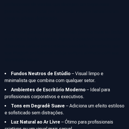
profissionais de vendas que desejam um toque mais
pessoal podem optar por um fundo externo natural ou um
cenário urbano desfocado.
Com fotos geradas por IA, você não precisa mais se limitar
a um único fundo estático. Agora, é possível experimentar
diferentes estilos para cada necessidade, garantindo que
sua imagem profissional esteja sempre alinhada com sua
identidade visual.
Fundos Neutros de Estúdio
–
Visual limpo e
minimalista que combina com qualquer setor.
Ambientes de Escritório Moderno
–
Ideal para
profissionais corporativos e executivos.
Tons em Degradê Suave
–
Adiciona um efeito estiloso
e sofisticado sem distrações.
Luz Natural ao Ar Livre
–
Ótimo para profissionais
criativos ou um visual mais casual.