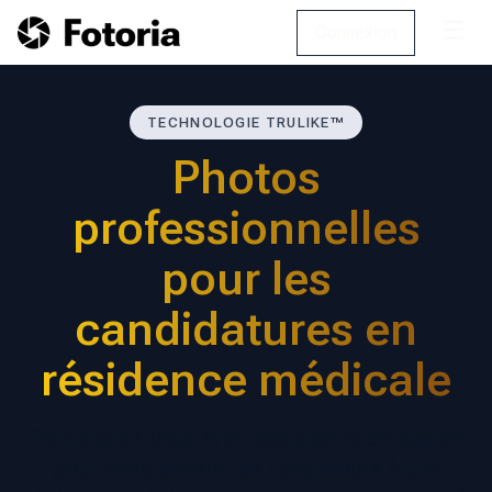
☰
Connexion
TECHNOLOGIE TRULIKE™
Photos
professionnelles
pour les
candidatures en
résidence médicale
Démarquez-vous avec des photos de qualité
pour votre dossier de candidature à une