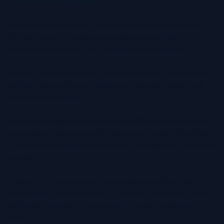
photo de résidence
Le fond est un élément clé d’une photo professionnelle. Il
doit être propre, neutre et sans distractions, afin de
respecter les critères des candidatures médicales.
Préférez un fond uni blanc, gris ou bleu doux. Ces teintes
reflètent une esthétique clinique et sérieuse, idéale pour
une carrière médicale.
Un bon éclairage et un contraste équilibré sont essentiels.
Les ombres dures ou motifs distrayants doivent être évités.
L’IA ajuste automatiquement le fond pour garantir l’harmonie
visuelle.
Grâce à l’IA, vous pouvez tester plusieurs arrière-plans
sans refaire de séance photo. Cela vous permet de trouver
facilement le style professionnel qui vous convient le
mieux.