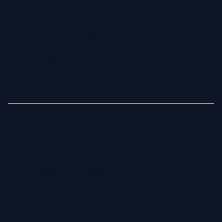
médicale.
Avec les photos générées par IA, vous créez facilement
une image professionnelle sans les contraintes des
séances en studio. Que ce soit pour postuler, réseauter ou
vous présenter en ligne, votre photo est un pilier de votre
identité professionnelle.
Les photos générées par IA sont-elles
idéales pour la résidence ?
Pour les étudiants en médecine, une photo conforme aux
critères des candidatures est essentielle. Si les studios
traditionnels offrent un bon rendu, l’IA permet aujourd’hui
d’obtenir une qualité équivalente en quelques minutes, à
moindre coût.