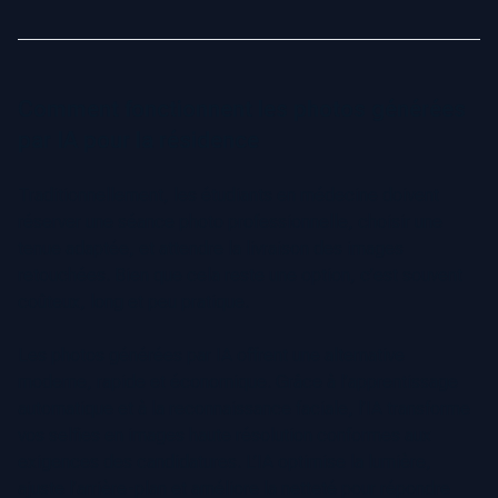
Comment fonctionnent les photos générées
par IA pour la résidence
Traditionnellement, les étudiants en médecine doivent
réserver une séance photo professionnelle, choisir une
tenue adaptée, et attendre la livraison des images
retouchées. Bien que cela reste une option, c’est souvent
coûteux, long et peu pratique.
Les photos générées par IA offrent une alternative
moderne, rapide et économique. Grâce à l’apprentissage
automatique et à la reconnaissance faciale, l’IA transforme
vos selfies en images haute résolution conformes aux
exigences des candidatures. L’IA optimise la lumière,
ajuste l’arrière-plan et améliore la netteté pour répondre