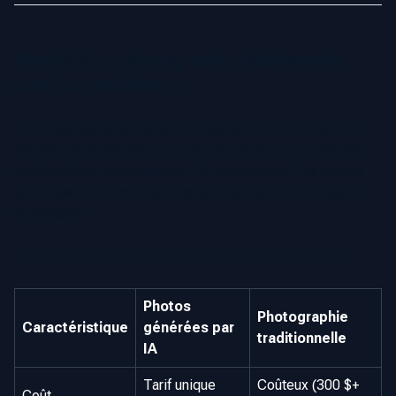
Photos IA vs. photographie traditionnelle
pour les candidatures
La photographie en studio a longtemps été la norme pour
les photos de résidence, mais elle est souvent coûteuse,
peu flexible et chronophage. En comparaison, les photos
générées par IA sont rapides, abordables et d’une qualité
équivalente.
Comparatif : Photos IA vs. Photos traditionnelles
Photos
Photographie
Caractéristique
générées par
traditionnelle
IA
Tarif unique
Coûteux (300 $+
Coût