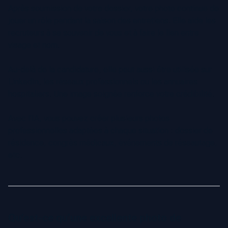
Après soumission de votre dossier, votre photo continue de
jouer un rôle pendant la saison des entretiens. Elle aide les
recruteurs à se souvenir de vous et à faire le lien entre
visage et nom.
Au-delà de la candidature, elle peut aussi être utilisée sur
LinkedIn, les réseaux professionnels ou les annuaires
hospitaliers. Une image soignée renforce votre crédibilité.
Avec l’IA, vous pouvez créer plusieurs photos
professionnelles adaptées à chaque situation : dossier de
résidence, congrès médicaux, événements de réseautage,
etc.
Qu’est-ce qu’une excellente photo de