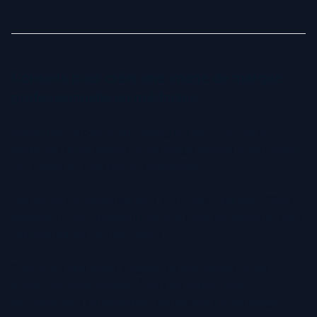
Conseils pour créer une image de marque
professionnelle en médecine
Aujourd’hui, le personal branding est aussi crucial en
médecine qu’en affaires. Votre image renvoie votre sérieux,
vos valeurs et votre professionnalisme.
Une photo cohérente sur tous vos profils (LinkedIn, ERAS,
annuaires professionnels) renforce votre crédibilité et votre
visibilité auprès des recruteurs.
Choisissez une tenue soignée, un fond neutre et une
expression bienveillante. Évitez les photos trop
décontractées ou artistiques qui nuisent à votre image