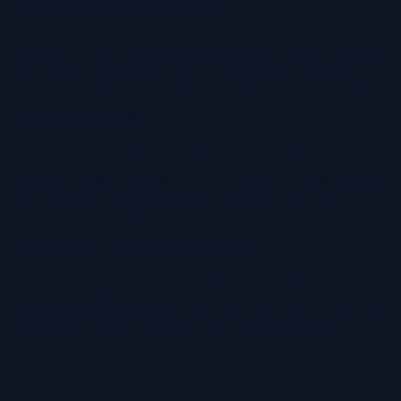
candidature en résidence
La photo est une composante essentielle de votre dossier.
Elle permet aux directeurs de programme de mettre un
visage sur votre nom et d’évaluer votre professionnalisme
dès le premier regard.
Une photo de qualité doit refléter la compétence, la
confiance et la bienveillance — des qualités fondamentales
pour exercer la médecine. Les comités d’admission
reçoivent des centaines de candidatures : une photo bien
réalisée rendra la vôtre plus mémorable.
Dans un domaine aussi compétitif, une photo floue ou non
professionnelle peut nuire à votre dossier. Grâce à l’IA, vous
garantissez une image claire, nette et conforme aux
normes exigées.