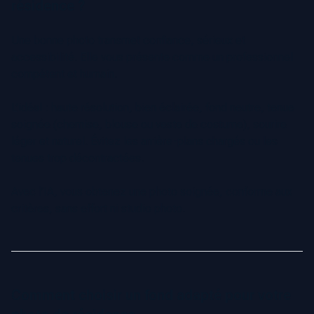
résidence ?
Une bonne photo transmet confiance, sérieux et
accessibilité. Elle vous présente comme un professionnel
compétent et humain.
L’idéal : haute résolution, bien éclairée, fond neutre, tenue
soignée (chemise, blouse ou veste de costume), sourire
léger et naturel. Évitez les arrière-plans chargés ou les
tenues trop décontractées.
Avec l’IA, vous obtenez une photo soignée, conforme aux
critères, sans effort ni studio photo.
Comment choisir un fond adapté pour votre