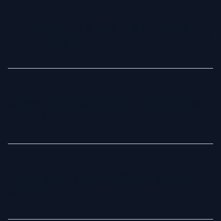
sous différents angles, éclairages et arrière-plans. Cette
variété permet à l'IA de mieux capturer vos traits et de
Que se passe-t-il si je ne suis pas satisfait
créer des portraits professionnels réalistes.
de mes portraits IA ?
Pas d'inquiétude ! Si vous ne recevez aucun portrait digne
d'un profil professionnel, nous vous rembourserons
intégralement. C'est notre Garantie Profile-Worthy—votre
Quels sont les malentendus courants sur les
satisfaction est notre priorité.
portraits IA ?
Certaines personnes s'attendent à ce que chaque portrait
généré par IA soit parfait. Cependant, comme toute
technologie, quelques images peuvent ne pas être idéales.
Fotoria peut-il générer différents styles de
Fotoria vous informe à l'avance : bien que toutes les images
portraits ?
ne soient pas parfaites, nous garantissons au moins un
portrait de qualité professionnelle.