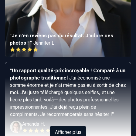
"
Je n'en reviens pas du résultat. J'adore ces
photos !
"
Jennifer L.
"
Un rapport qualité-prix incroyable ! Comparé à un
photographe traditionnel
J'ai économisé une
somme énorme et je n'ai même pas eu à sortir de chez
moi. J'ai juste téléchargé quelques selfies, et une
heure plus tard, voilà—des photos professionnelles
impressionnantes. J'ai déjà reçu plein de
compliments. Je recommencerais sans hésiter !
"
Amanda H.
Afficher plus