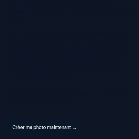
photo soignée et professionnelle inspire confiance,
compétence et sympathie — des qualités clés pour un futur
médecin.
Chez Fotoria, nous utilisons l’intelligence artificielle pour
générer des photos de haute qualité, éliminant les coûts
élevés des studios traditionnels et les délais de traitement.
Que vous postuliez à une spécialité compétitive ou que
vous souhaitiez simplement vous présenter sous votre
meilleur jour, nos photos générées par IA sont prêtes à
l’emploi en quelques minutes.
Votre parcours vers la résidence idéale commence par une
excellente première impression.
Créer ma photo maintenant →