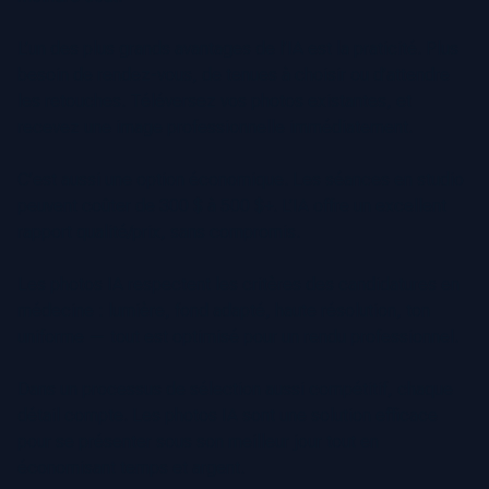
L’un des plus grands avantages de l’IA est la praticité. Plus
besoin de rendez-vous, de tenues à choisir ou d’attendre
les retouches. Téléversez vos photos existantes, et
recevez une image professionnelle immédiatement.
C’est aussi une option économique. Les séances en studio
peuvent coûter de 300 $ à 500 $+. L’IA offre un excellent
rapport qualité/prix, sans compromis.
Les photos IA respectent les critères des candidatures en
médecine : lumière, fond adapté, haute résolution, ton
uniforme — tout est optimisé pour un rendu professionnel.
Dans un processus de sélection aussi compétitif, chaque
détail compte. Les photos IA sont une solution efficace
pour se présenter sous son meilleur jour tout en
économisant temps et argent.