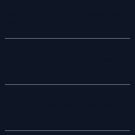
professionnelles comme LinkedIn, les CV ou les sites
d'entreprise. Ils sont conçus pour être réalistes et soignés,
En combien de temps puis-je recevoir mes
afin de vous présenter sous votre meilleur jour.
portraits IA ?
Vos portraits IA peuvent être prêts en seulement 120
minutes avec notre forfait de base. Pour une livraison
encore plus rapide, optez pour les forfaits Professionnel ou
Combien de portraits de haute qualité vais-
Exécutif. Une fois générés, vous recevrez un email avec un
je recevoir ?
lien de téléchargement.
Le nombre de portraits dépend de la qualité des photos
que vous téléchargez. Les clients qui suivent attentivement
nos recommandations reçoivent généralement entre 8 et 10
Quel type de photos dois-je télécharger pour
portraits exceptionnels. Nous garantissons au moins un
obtenir les meilleurs résultats ?
portrait digne d'un profil professionnel dans chaque
commande.
Pour un rendu optimal, téléchargez entre 5 et 10 photos