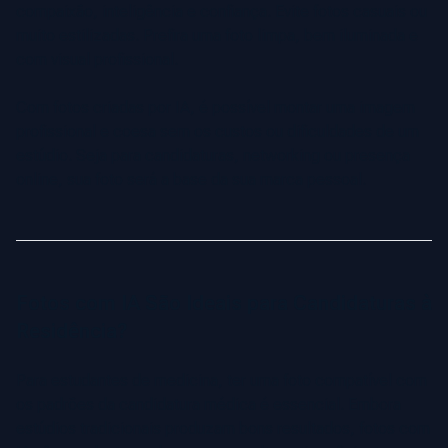
compaixão, inteligência e confiança. Evite fotos casuais ou
muito estilizadas. Prefira uma foto limpa, bem iluminada e
com visual profissional.
Com fotos criadas por IA, é possível montar uma imagem
profissional e coesa sem os custos ou dificuldades de um
estúdio. Seja para candidaturas, networking ou presença
online, sua foto será a base da sua marca pessoal.
Fotos com IA São Ideais para Candidaturas à
Residência?
Para estudantes de medicina, ter uma foto compatível com
os padrões da candidatura médica é essencial. Embora
estúdios tradicionais produzam bons resultados, fotos com