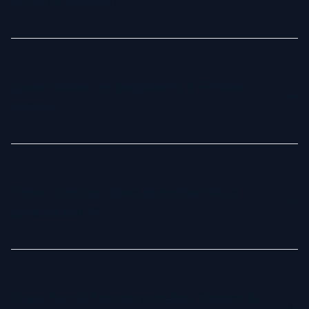
fotos de estúdio?
Retratos gerados por IA oferecem uma alternativa rápida e
acessível à fotografia de estúdio tradicional. Eles são
criados digitalmente a partir de suas selfies, economizando
Quais formas de pagamento a Fotoria
tempo e dinheiro, e entregando resultados tão realistas e
aceita?
naturais quanto fotos feitas em estúdio.
Aceitamos todos os principais cartões de crédito e
métodos de pagamento online populares. Nosso processo
de checkout é seguro e fácil de usar.
Tenho direitos sobre as minhas fotos
geradas por IA?
Sim, você possui total direito comercial e propriedade
sobre suas fotos geradas por IA. Pode usá-las livremente
para fins pessoais ou profissionais, desde redes sociais até
O que faz da Fotoria o melhor Criador de
materiais de marketing.