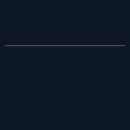
Com fotos geradas por IA, é possível criar várias versões
profissionais, adaptadas para diferentes contextos — seja
para candidaturas, conferências médicas ou eventos de
networking.
O Que Torna uma Foto de Residência Médica
Excelente?
Uma foto eficaz para candidatura médica precisa seguir
critérios específicos. As melhores transmitem confiança,
empatia e profissionalismo, características essenciais para
médicos em formação.
A foto ideal deve ter alta resolução, boa iluminação,
expressão neutra com leve sorriso natural. A roupa deve ser