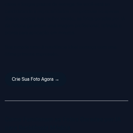
caros e longos prazos de entrega. Se você está se
candidatando a especialidades competitivas ou apenas
deseja mostrar sua melhor versão, as fotos geradas por IA
da Fotoria garantem uma imagem profissional, refinada e
pronta para aplicação em minutos.
Sua jornada rumo à residência ideal começa com uma
ótima primeira impressão.
Crie Sua Foto Agora →
Como Funcionam as Fotos Geradas por IA
para Residência Médica