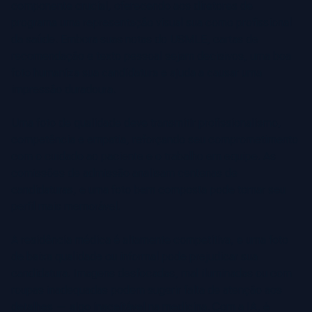
componente crucial, oferecendo aos diretores de
programa uma representação visual sua como profissional
da saúde. Embora suas notas do USMLE, cartas de
recomendação e texto pessoal sejam decisivos, uma boa
foto humaniza sua candidatura e ajuda a causar uma
impressão duradoura.
Uma foto de qualidade deve transmitir profissionalismo,
competência e empatia, reforçando seu comprometimento
com o cuidado ao paciente e o trabalho em equipe. As
comissões de admissão analisam centenas de
candidaturas, e uma foto bem composta pode tornar seu
perfil mais memorável.
A residência médica é altamente competitiva, e uma foto
de baixa qualidade ou informal pode prejudicar sua
candidatura. Imagens desfocadas, mal iluminadas ou com
roupas inadequadas podem sugerir falta de atenção aos
detalhes — algo inaceitável na medicina. Com a IA, é