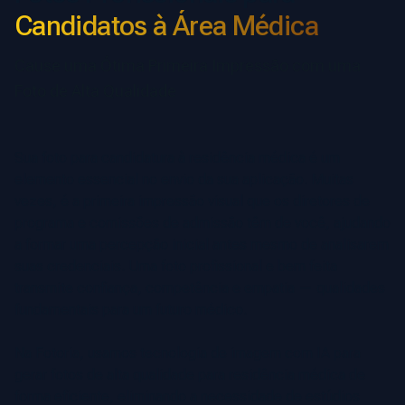
Candidatos à Área Médica
Cause uma Ótima Primeira Impressão com uma
Foto de Alta Qualidade
Sua foto para candidatura à residência médica é um
elemento essencial no envio da sua aplicação. Muitas
vezes, é a primeira impressão visual que os diretores de
programa e comissões de admissão têm de você, ajudando
a formar uma percepção inicial antes mesmo de analisarem
suas credenciais. Uma foto profissional e bem feita
transmite confiança, competência e empatia — qualidades
fundamentais para um futuro médico.
Na Fotoria, usamos tecnologia de imagem com IA para
gerar fotos de alta qualidade para residência médica de
forma eficiente, eliminando a necessidade de estúdios