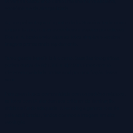
IA vêm se destacando como uma alternativa eficiente,
econômica e de alta qualidade.
A principal vantagem é a praticidade. Sessões tradicionais
exigem tempo, roupas específicas e esperas por edições.
Com a IA, basta enviar algumas fotos simples e receber
imagens profissionais rapidamente.
Outro grande benefício é o custo. Sessões fotográficas
podem custar de R$1.500 a R$2.500. Fotos com IA
oferecem qualidade profissional por uma fração desse
valor.
Para quem busca conformidade com os padrões médicos,
as fotos com IA atendem aos critérios de iluminação,
nitidez e fundo adequado. A tecnologia garante tons de
pele equilibrados, fundos corretos e imagens em alta
resolução.