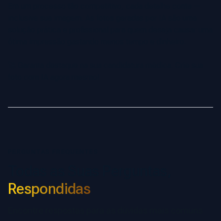
Em um processo tão competitivo, cada detalhe conta —
inclusive sua imagem. As fotos geradas por IA são uma
solução prática e profissional para quem deseja causar uma
ótima impressão gastando menos tempo e dinheiro.
🚀
Garanta destaque na sua candidatura médica. Crie sua
foto com IA agora mesmo!
PERGUNTAS FREQUENTES
Todas as Suas Perguntas,
Respondidas
Encontre respostas para as dúvidas mais comuns