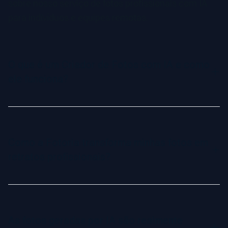
sobre nosso serviço de fotos profissionais com IA
para indivíduos e equipes remotas.
O que é um Criador de Fotos com IA e como
ele funciona?
Um Criador de Fotos com IA é uma ferramenta avançada
que usa inteligência artificial para transformar suas selfies
em retratos profissionais. A IA analisa suas características
Como a Fotoria transforma minhas fotos em
faciais e aprende sua aparência única para gerar imagens
retratos profissionais?
de alta qualidade em diversos estilos, poses e fundos.
O processo é simples: você faz o upload de um conjunto
de fotos nítidas, e a IA cria um modelo personalizado do
seu rosto. Com isso, o sistema gera retratos realistas e em
As fotos geradas por IA são realmente
alta resolução, ajustados ao seu estilo preferido, seja ele