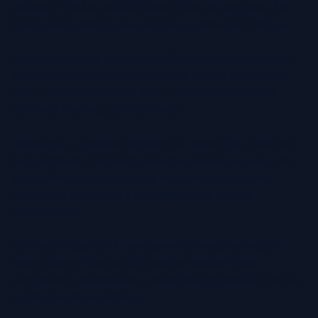
avaliador. Fundos poluídos tiram o foco do seu rosto. Um
fundo neutro destaca sua imagem e passa mais clareza.
O fundo ideal para fotos de residência médica é uma cor
sólida e neutra, como branco, cinza ou azul claro. Essas
cores criam uma estética limpa, clínica e profissional,
refletindo a seriedade da profissão.
Iluminação e contraste também são essenciais. Uma foto
bem iluminada com fundo uniforme garante que seu rosto
seja o destaque. A IA otimiza isso automaticamente,
removendo distrações e ajustando cores e luzes
corretamente.
Com tecnologia de IA, estudantes de medicina podem
testar diversos fundos sem precisar refazer fotos,
encontrando rapidamente o visual ideal compatível com as
exigências da candidatura.