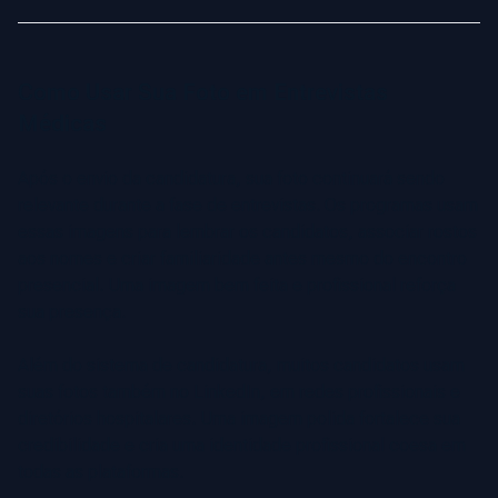
Como Usar Sua Foto em Entrevistas
Médicas
Após o envio da candidatura, sua foto continuará sendo
relevante durante a fase de entrevistas. Os programas usam
essas imagens para lembrar os candidatos, associar rostos
aos nomes e criar familiaridade antes mesmo do encontro
presencial. Uma imagem bem feita e profissional reforça
sua presença.
Além do sistema de candidatura, muitos candidatos usam
suas fotos também no LinkedIn, em redes profissionais e
diretórios hospitalares. Uma imagem polida fortalece sua
credibilidade e cria uma identidade profissional coesa em
todas as plataformas.