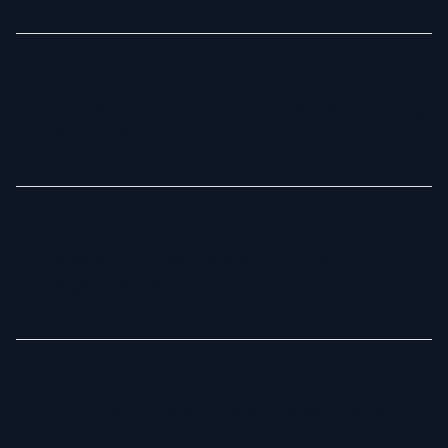
Para os melhores resultados, envie de 5 a 10 fotos com
diferentes ângulos, iluminações e fundos. Essa variedade
ajuda a IA a capturar com precisão seus traços faciais,
O que acontece se eu não gostar das
garantindo retratos realistas e profissionais.
minhas fotos?
Sem problemas! Se você não receber pelo menos uma foto
digna de perfil, reembolsamos seu pedido integralmente.
Essa é a nossa Garantia de Foto Perfeita — sua satisfação
Quais são os mitos mais comuns sobre
é nossa prioridade.
fotos geradas por IA?
Muitas pessoas esperam que todas as fotos geradas por IA
sejam perfeitas. No entanto, devido à natureza da IA,
algumas imagens podem não sair ideais. A Fotoria é
A Fotoria pode gerar diferentes estilos de
transparente desde o início: embora nem todas as imagens
retratos?
sejam perfeitas, garantimos que você sempre terá pelo