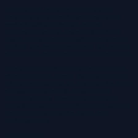
Tradicionalmente, estudantes de medicina que se
preparam para aplicar a residências precisam agendar
sessões fotográficas profissionais, escolher
cuidadosamente as roupas e esperar pela edição das
imagens. Embora os estúdios fotográficos tenham sido o
padrão por anos, esse processo pode ser caro, demorado
e inconveniente, especialmente para estudantes ocupados.
Fotos geradas por IA oferecem uma alternativa moderna,
eficiente e muito mais acessível. Usando aprendizado de
máquina e tecnologia facial, a IA transforma selfies comuns
em imagens de alta resolução, compatíveis com
candidaturas médicas. Nosso sistema com IA ajusta
iluminação, corrige o fundo e melhora a nitidez, garantindo
que sua foto atenda aos padrões exigidos pelas
residências médicas.
Como Funciona: