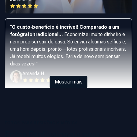
"
O custo-benefício é incrível! Comparado a um
fotógrafo tradicional...
Economizei muito dinheiro e
nem precisei sair de casa. Só enviei algumas selfies e,
uma hora depois, pronto—fotos profissionais incríveis.
Já recebi muitos elogios. Faria de novo sem pensar
duas vezes!
"
Amanda H.
Mostrar mais
FOTOS PARA RESIDÊNCIA MÉDICA
Fotos Profissionais para