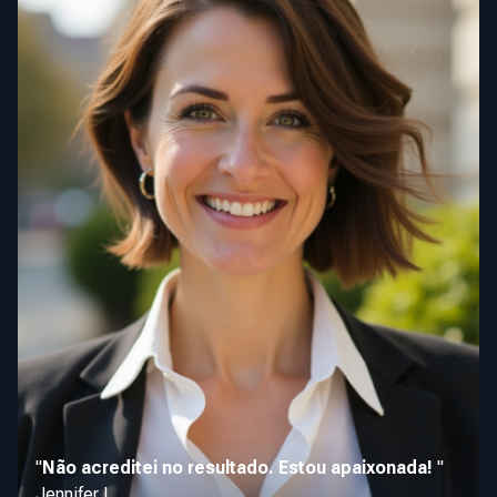
"
Não acreditei no resultado. Estou apaixonada!
"
Jennifer L.