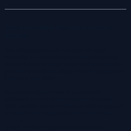
Dicas de Branding Pessoal para Futuros
Médicos
Hoje, branding pessoal não é exclusivo do mundo
corporativo — é essencial para estudantes de medicina
também. Sua marca pessoal é como você se apresenta a
programas de residência, colegas e futuros empregadores.
E sua foto é peça chave.
Uma imagem polida é a base da sua identidade
profissional. Deve ser usada em todas as plataformas —
ERAS, LinkedIn, sites de faculdades e diretórios médicos.
A consistência da imagem reforça sua credibilidade.
A roupa, o fundo e a expressão devem transmitir