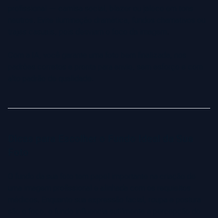
profissional — camisa social, blazer ou jaleco em tons
neutros. Evite iluminação dramática, fundos chamativos ou
trajes casuais, pois desviam o foco da imagem.
Com a IA, você garante uma foto bem finalizada, nos
padrões corretos e pronta para envio, sem esforço e com
alto padrão de qualidade.
Dicas para Escolher o Fundo Ideal da Sua
Foto
O fundo da sua foto tem papel importante na criação de
uma imagem profissional e alinhada com os requisitos
médicos. Enquanto sua expressão facial, roupa e postura
são o foco, o fundo influencia sutilmente a percepção do