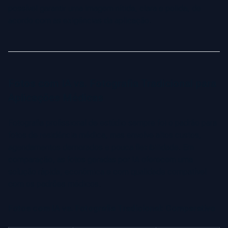
possível garantir uma imagem nítida, clara e polida, de
acordo com as exigências da aplicação.
Fotos com IA vs. Fotografia Tradicional para
Aplicações Médicas
Fotografia profissional de estúdio sempre foi o padrão para
fotos de residência médica, mas envolve altos custos,
agendamentos demorados e pouca flexibilidade. Em
comparação, as fotos geradas por IA oferecem uma
solução rápida, econômica e com qualidade compatível
com os padrões médicos.
Fotos com IA vs. Fotografia Tradicional: Comparativo