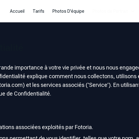
Accueil
Tarifs
Photos D'équipe
Photos de Portrait
ialité
ande importance à votre vie privée et nous nous engage
nfidentialité explique comment nous collectons, utilison
oria.com) et les services associés ('Service'). En utilis
ue de Confidentialité.
cations associées exploités par Fotoria.
ns permettant de vous identifier, telles que votre nom, 