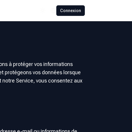
Español
Connexion
Polski
Română
Français
Deutsch
Türkçe
ons à protéger vos informations
s et protégeons vos données lorsque
中文
ant notre Service, vous consentez aux
日本語
adresse e-mail ou informations de